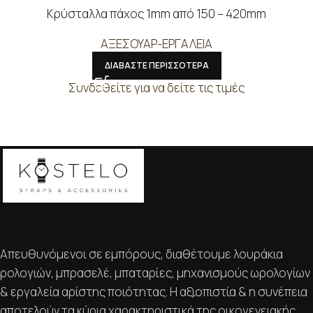
Κρύσταλλα πάχος 1mm από 150 – 420mm
ΑΞΕΣΟΥΑΡ-ΕΡΓΑΛΕΙΑ
ΔΙΑΒΑΣΤΕ ΠΕΡΙΣΣΟΤΕΡΑ
Συνδεθείτε για να δείτε τις τιμές
Απευθυνόμενοι σε εμπόρους, διαθέτουμε λουράκια
ρολογιών, μπρασελέ, μπαταρίες, μηχανισμούς ωρολογίων
& εργαλεία αρίστης ποιότητας. Η αξιοπιστία & η συνέπεια
αποτελούν τα κύρια χαρακτηριστικά της οικογενειακής