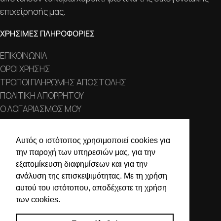
επιχείρησής μας.
ΧΡΗΣΙΜΕΣ ΠΛΗΡΟΦΟΡΙΕΣ
ΕΠΙΚΟΙΝΩΝΙΑ
ΟΡΟΙ ΧΡΗΣΗΣ
ΤΡΟΠΟΙ ΠΛΗΡΩΜΗΣ ΑΠΟΣΤΟΛΗΣ
ΠΟΛΙΤΙΚΗ ΑΠΟΡΡΗΤΟΥ
Ο ΛΟΓΑΡΙΑΣΜΟΣ ΜΟΥ
ΣΤΟΙΧΕΙΑ ΕΠΙΚΟΙΝΩΝΙΑΣ
Αυτός ο ιστότοπος χρησιμοποιεί cookies για
την παροχή των υπηρεσιών μας, για την
Χαλκιδικής 19, 546 43,
εξατομίκευση διαφημίσεων και για την
Θεσσαλονίκη
ανάλυση της επισκεψιμότητας. Με τη χρήση
2310 839 188
αυτού του ιστότοπου, αποδέχεστε τη χρήση
των cookies.
2310 850 606