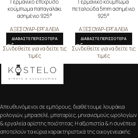
Γερμανικό επίχρυσο
Γερμανικό κούμπωμα
κούμπωμα παπαγαλάκι
πεταλούδα 5mm ασημένιο
ασημένιο 925°
925°
ΑΞΕΣΟΥΑΡ-ΕΡΓΑΛΕΙΑ
ΑΞΕΣΟΥΑΡ-ΕΡΓΑΛΕΙΑ
ΔΙΑΒΑΣΤΕ ΠΕΡΙΣΣΟΤΕΡΑ
ΔΙΑΒΑΣΤΕ ΠΕΡΙΣΣΟΤΕΡΑ
Συνδεθείτε για να δείτε τις
Συνδεθείτε για να δείτε τις
τιμές
τιμές
Απευθυνόμενοι σε εμπόρους, διαθέτουμε λουράκια
ρολογιών, μπρασελέ, μπαταρίες, μηχανισμούς ωρολογίων
& εργαλεία αρίστης ποιότητας. Η αξιοπιστία & η συνέπεια
αποτελούν τα κύρια χαρακτηριστικά της οικογενειακής