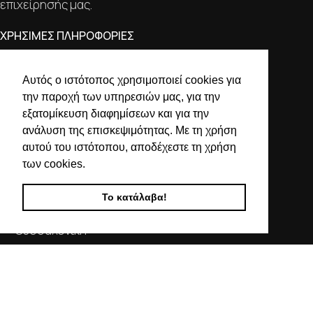
επιχείρησής μας.
ΧΡΗΣΙΜΕΣ ΠΛΗΡΟΦΟΡΙΕΣ
ΕΠΙΚΟΙΝΩΝΙΑ
Αυτός ο ιστότοπος χρησιμοποιεί cookies για
ΟΡΟΙ ΧΡΗΣΗΣ
την παροχή των υπηρεσιών μας, για την
ΤΡΟΠΟΙ ΠΛΗΡΩΜΗΣ ΑΠΟΣΤΟΛΗΣ
εξατομίκευση διαφημίσεων και για την
ΠΟΛΙΤΙΚΗ ΑΠΟΡΡΗΤΟΥ
ανάλυση της επισκεψιμότητας. Με τη χρήση
Ο ΛΟΓΑΡΙΑΣΜΟΣ ΜΟΥ
αυτού του ιστότοπου, αποδέχεστε τη χρήση
των cookies.
ΣΤΟΙΧΕΙΑ ΕΠΙΚΟΙΝΩΝΙΑΣ
Το κατάλαβα!
Χαλκιδικής 19, 546 43,
Θεσσαλονίκη
2310 839 188
2310 850 606
info@kostelo.gr