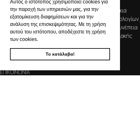
Αυτός ο ιστότοπος χρησιμοποιεί cookies για
την παροχή των υπηρεσιών μας, για την
Απευθυνόμενοι σε εμπόρους, διαθέτουμε λουράκια
εξατομίκευση διαφημίσεων και για την
ρολογιών, μπρασελέ, μπαταρίες, μηχανισμούς ωρολογίων
ανάλυση της επισκεψιμότητας. Με τη χρήση
& εργαλεία αρίστης ποιότητας. Η αξιοπιστία & η συνέπεια
αυτού του ιστότοπου, αποδέχεστε τη χρήση
αποτελούν τα κύρια χαρακτηριστικά της οικογενειακής
των cookies.
επιχείρησής μας.
Το κατάλαβα!
ΧΡΗΣΙΜΕΣ ΠΛΗΡΟΦΟΡΙΕΣ
ΕΠΙΚΟΙΝΩΝΙΑ
ΟΡΟΙ ΧΡΗΣΗΣ
ΤΡΟΠΟΙ ΠΛΗΡΩΜΗΣ ΑΠΟΣΤΟΛΗΣ
ΠΟΛΙΤΙΚΗ ΑΠΟΡΡΗΤΟΥ
Ο ΛΟΓΑΡΙΑΣΜΟΣ ΜΟΥ
ΣΤΟΙΧΕΙΑ ΕΠΙΚΟΙΝΩΝΙΑΣ
Χαλκιδικής 19, 546 43,