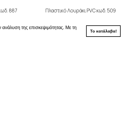
κωδ. 887
Πλαστικό Λουράκι PVC κωδ. 509
Α
,
PU
ΠΛΑΣΤΙΚΑ ΛΟΥΡΑΚΙΑ
,
PVC
ν ανάλυση της επισκεψιμότητας. Με τη
Το κατάλαβα!
ΕΡΑ
ΔΙΑΒΑΣΤΕ ΠΕΡΙΣΣΟΤΕΡΑ
 τις τιμές
Συνδεθείτε για να δείτε τις τιμές