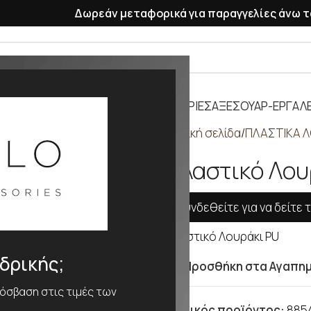
Δωρεάν μεταφορικά για παραγγελίες άνω τ
ΡΑΣΕΛΕ
ΠΛΑΣΤΙΚΑ ΛΟΥΡΑΚΙΑ
ΜΠΑΤΑΡΙΕΣ
ΑΞΕΣΟΥΑΡ-ΕΡΓΑΛΕ
Αρχική σελίδα
ΠΛΑΣΤΙΚΑ Λ
Πλαστικό Λου
Συνδεθείτε για να δείτε τ
Πλαστικό Λουράκι PU
νδρικής;
Προσθήκη στα Αγαπη
ρόσβαση στις τιμές των
Κωδικός προϊόντος:
885