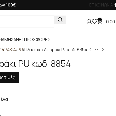
ων 100€
ΕΠΙΚΟΙΝΩΝΙΑ
0
0,00
ΙΑ
ΜΗΧΑΝΕΣ
ΠΡΟΣΦΟΡΕΣ
ΟΥΡΑΚΙΑ
PU
Πλαστικό Λουράκι PU κωδ. 8854
ράκι PU κωδ. 8854
ις τιμές
μένα
4