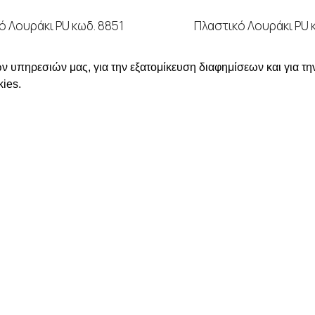
ό Λουράκι PU κωδ. 8851
Πλαστικό Λουράκι PU 
ΣΤΙΚΑ ΛΟΥΡΑΚΙΑ
,
PU
ΠΛΑΣΤΙΚΑ ΛΟΥΡΑΚΙ
ν υπηρεσιών μας, για την εξατομίκευση διαφημίσεων και για τη
ΑΒΑΣΤΕ ΠΕΡΙΣΣΟΤΕΡΑ
ΔΙΑΒΑΣΤΕ ΠΕΡΙΣΣΟΤ
ies.
ε για να δείτε τις τιμές
Συνδεθείτε για να δείτε
ΛΗΡΟΦΟΡΙΕΣ
ΣΤΟΙΧΕΙΑ ΕΠΙΚΟΙΝΩΝΙΑΣ
Χαλκιδικής 19, 546 43,
Θεσσαλονίκη
ΡΩΜΗΣ ΑΠΟΣΤΟΛΗΣ
2310 839 188
ΟΡΡΗΤΟΥ
2310 850 606
ΜΟΣ ΜΟΥ
info@kostelo.gr