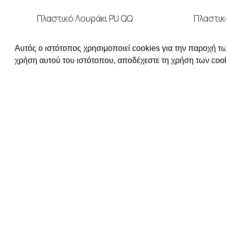
Πλαστικό Λουράκι PU QQ
Πλαστικ
ΠΛΑΣΤΙΚΑ ΛΟΥΡΑΚΙΑ
,
PU
ΠΛΑ
Αυτός ο ιστότοπος χρησιμοποιεί cookies για την παροχή τω
ΔΙΑΒΑΣΤΕ ΠΕΡΙΣΣΟΤΕΡΑ
ΔΙ
χρήση αυτού του ιστότοπου, αποδέχεστε τη χρήση των cook
Συνδεθείτε για να δείτε τις τιμές
Συνδεθείτ
ΧΡΗΣΙΜΕΣ Π
ΕΠΙΚΟΙΝΩΝΙΑ
ΟΡΟΙ ΧΡΗΣΗΣ
ΤΡΟΠΟΙ ΠΛΗ
ΠΟΛΙΤΙΚΗ ΑΠ
Απευθυνόμενοι σε εμπόρους,
Ο ΛΟΓΑΡΙΑΣ
διαθέτουμε λουράκια ρολογιών,
μπρασελέ, μπαταρίες, μηχανισμούς
ωρολογίων & εργαλεία αρίστης