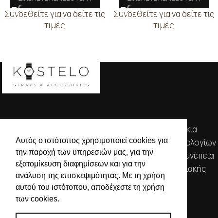
Συνδεθείτε για να δείτε τις
Συνδεθείτε για να δείτε τις
τιμές
τιμές
Απευθυνόμενοι σε εμπόρους, διαθέτουμε λουράκια
Αυτός ο ιστότοπος χρησιμοποιεί cookies για
ρολογιών, μπρασελέ, μπαταρίες, μηχανισμούς ωρολογίων
την παροχή των υπηρεσιών μας, για την
& εργαλεία αρίστης ποιότητας. Η αξιοπιστία & η συνέπεια
εξατομίκευση διαφημίσεων και για την
αποτελούν τα κύρια χαρακτηριστικά της οικογενειακής
ανάλυση της επισκεψιμότητας. Με τη χρήση
επιχείρησής μας.
αυτού του ιστότοπου, αποδέχεστε τη χρήση
των cookies.
ΧΡΗΣΙΜΕΣ ΠΛΗΡΟΦΟΡΙΕΣ