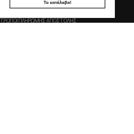
Το κατάλαβα!
ΕΠΙΚΟΙΝΩΝΙΑ
ΟΡΟΙ ΧΡΗΣΗΣ
ΤΡΟΠΟΙ ΠΛΗΡΩΜΗΣ ΑΠΟΣΤΟΛΗΣ
ΠΟΛΙΤΙΚΗ ΑΠΟΡΡΗΤΟΥ
Ο ΛΟΓΑΡΙΑΣΜΟΣ ΜΟΥ
ΣΤΟΙΧΕΙΑ ΕΠΙΚΟΙΝΩΝΙΑΣ
Χαλκιδικής 19, 546 43,
Θεσσαλονίκη
2310 839 188
2310 850 606
info@kostelo.gr
SOCIAL MEDIA