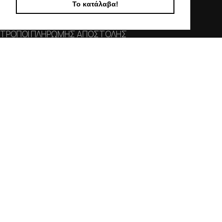
Το κατάλαβα!
ΕΠΙΚΟΙΝΩΝΙΑ
ΟΡΟΙ ΧΡΗΣΗΣ
ΤΡΟΠΟΙ ΠΛΗΡΩΜΗΣ ΑΠΟΣΤΟΛΗΣ
ΠΟΛΙΤΙΚΗ ΑΠΟΡΡΗΤΟΥ
Ο ΛΟΓΑΡΙΑΣΜΟΣ ΜΟΥ
ΣΤΟΙΧΕΙΑ ΕΠΙΚΟΙΝΩΝΙΑΣ
Χαλκιδικής 19, 546 43,
Θεσσαλονίκη
2310 839 188
2310 850 606
info@kostelo.gr
SOCIAL MEDIA