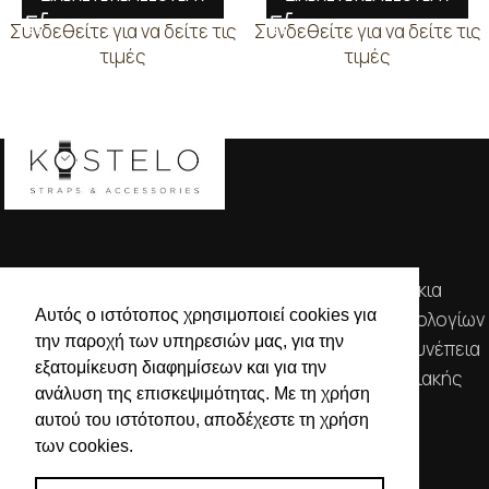
Συνδεθείτε για να δείτε τις
Συνδεθείτε για να δείτε τις
τιμές
τιμές
Απευθυνόμενοι σε εμπόρους, διαθέτουμε λουράκια
Αυτός ο ιστότοπος χρησιμοποιεί cookies για
ρολογιών, μπρασελέ, μπαταρίες, μηχανισμούς ωρολογίων
την παροχή των υπηρεσιών μας, για την
& εργαλεία αρίστης ποιότητας. Η αξιοπιστία & η συνέπεια
εξατομίκευση διαφημίσεων και για την
αποτελούν τα κύρια χαρακτηριστικά της οικογενειακής
ανάλυση της επισκεψιμότητας. Με τη χρήση
επιχείρησής μας.
αυτού του ιστότοπου, αποδέχεστε τη χρήση
των cookies.
ΧΡΗΣΙΜΕΣ ΠΛΗΡΟΦΟΡΙΕΣ