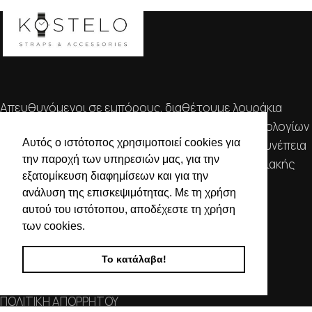
Απευθυνόμενοι σε εμπόρους, διαθέτουμε λουράκια
ρολογιών, μπρασελέ, μπαταρίες, μηχανισμούς ωρολογίων
Αυτός ο ιστότοπος χρησιμοποιεί cookies για
& εργαλεία αρίστης ποιότητας. Η αξιοπιστία & η συνέπεια
την παροχή των υπηρεσιών μας, για την
αποτελούν τα κύρια χαρακτηριστικά της οικογενειακής
εξατομίκευση διαφημίσεων και για την
επιχείρησής μας.
ανάλυση της επισκεψιμότητας. Με τη χρήση
αυτού του ιστότοπου, αποδέχεστε τη χρήση
ΧΡΗΣΙΜΕΣ ΠΛΗΡΟΦΟΡΙΕΣ
των cookies.
ΕΠΙΚΟΙΝΩΝΙΑ
Το κατάλαβα!
ΟΡΟΙ ΧΡΗΣΗΣ
ΤΡΟΠΟΙ ΠΛΗΡΩΜΗΣ ΑΠΟΣΤΟΛΗΣ
ΠΟΛΙΤΙΚΗ ΑΠΟΡΡΗΤΟΥ