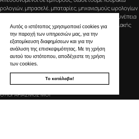
ρολογιών, μπρασελέ, μπαταρίες, μηχανισμούς ωρολογίων
& εργαλεία αρίστης ποιότητας. Η αξιοπιστία & η συνέπεια
αποτελούν τα κύρια χαρακτηριστικά της οικογενειακής
Αυτός ο ιστότοπος χρησιμοποιεί cookies για
επιχείρησής μας.
την παροχή των υπηρεσιών μας, για την
εξατομίκευση διαφημίσεων και για την
ΧΡΗΣΙΜΕΣ ΠΛΗΡΟΦΟΡΙΕΣ
ανάλυση της επισκεψιμότητας. Με τη χρήση
αυτού του ιστότοπου, αποδέχεστε τη χρήση
ΕΠΙΚΟΙΝΩΝΙΑ
των cookies.
ΟΡΟΙ ΧΡΗΣΗΣ
ΤΡΟΠΟΙ ΠΛΗΡΩΜΗΣ ΑΠΟΣΤΟΛΗΣ
Το κατάλαβα!
ΠΟΛΙΤΙΚΗ ΑΠΟΡΡΗΤΟΥ
Ο ΛΟΓΑΡΙΑΣΜΟΣ ΜΟΥ
ΣΤΟΙΧΕΙΑ ΕΠΙΚΟΙΝΩΝΙΑΣ
Χαλκιδικής 19, 546 43,
Θεσσαλονίκη