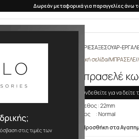
Δωρεάν μεταφορικά για παραγγελίες άνω τ
ΡΑΣΕΛΕ
ΠΛΑΣΤΙΚΑ ΛΟΥΡΑΚΙΑ
ΜΠΑΤΑΡΙΕΣ
ΑΞΕΣΟΥΑΡ-ΕΡΓΑΛΕ
Αρχική σελίδα
ΜΠΡΑΣΕΛΕ
Μπρασελέ κω
Συνδεθείτε για να δείτε τ
Μέγεθος : 22mm
Μήκος : Normal
νδρικής;
Προσθήκη στα Αγαπη
ρόσβαση στις τιμές των