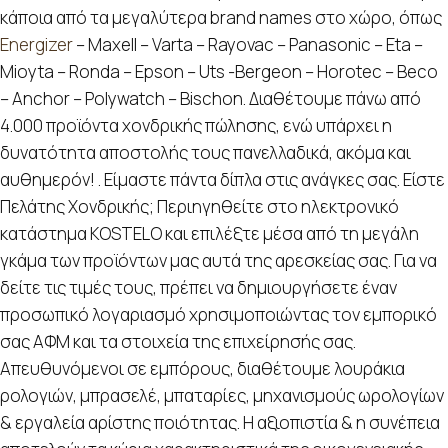
κάποια από τα μεγαλύτερα brand names στο χώρο, όπως
Energizer
– Maxell – Varta – Rayovac – Panasonic – Eta –
Mioyta – Ronda – Epson – Uts -Bergeon – Horotec – Beco
– Anchor – Polywatch – Bischon. Διαθέτουμε πάνω από
4.000 προϊόντα χονδρικής πώλησης, ενώ υπάρχει η
δυνατότητα αποστολής τους πανελλαδικά, ακόμα και
αυθημερόν! . Είμαστε πάντα δίπλα στις ανάγκες σας. Είστε
Πελάτης Χονδρικής; Περιηγηθείτε στο ηλεκτρονικό
κατάστημα KOSTELO και επιλέξτε μέσα από τη μεγάλη
γκάμα των προϊόντων μας αυτά της αρεσκείας σας. Για να
δείτε τις τιμές τους, πρέπει να δημιουργήσετε έναν
προσωπικό λογαριασμό χρησιμοποιώντας τον εμπορικό
σας ΑΦΜ και τα στοιχεία της επιχείρησής σας.
Απευθυνόμενοι σε εμπόρους, διαθέτουμε λουράκια
ρολογιών, μπρασελέ, μπαταρίες, μηχανισμούς ωρολογίων
& εργαλεία αρίστης ποιότητας. Η αξιοπιστία & η συνέπεια