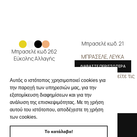
Μπρασελέ κωδ. 21
Μπρασελέ κωδ 262
ΜΠΡΑΣΕΛΕ
,
ΛΕΥΚΑ
Εύκολης Αλλαγής
ΔΙΑΒΑΣΤΕ ΠΕΡΙΣΣΟΤΕΡΑ
ΜΠΡΑΣΕΛΕ
,
ΚΙΤΡΙΝΑ
,
ΛΕΥΚΑ
,
Συνδεθείτε για να δείτε τις
ΜΑΥΡΑ
,
ΡΟΖ ΧΡΥΣΟ
Αυτός ο ιστότοπος χρησιμοποιεί cookies για
τιμές
την παροχή των υπηρεσιών μας, για την
ΔΙΑΒΑΣΤΕ ΠΕΡΙΣΣΟΤΕΡΑ
εξατομίκευση διαφημίσεων και για την
Συνδεθείτε για να δείτε τις
ανάλυση της επισκεψιμότητας. Με τη χρήση
τιμές
αυτού του ιστότοπου, αποδέχεστε τη χρήση
των cookies.
Το κατάλαβα!