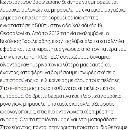
Κωνσταντίνος Βασιλειάδης ξεκίνησε να εμπορεύεται
λουράκια ρολογιών και μπρασελέ, σε ένα μικρό μαγαζάκι!
Σήμερα η επιχείρηση εδρεύει σε ιδιόκτητες
εγκαταστάσεις 500τμ στην οδό Χαλκιδικής 19
Θεσσαλονίκη, Από το 2012 τα ηνία αναλαμβάνει ο
Νικόλαος Βασιλειάδης, έχοντας λάβει όλα τα κατάλληλα
εφόδια και τις απαραίτητες γνώσεις από τον πατέρα του.
Στην επιχείρηση KOSTELO συνεχίζουμε δυναμικά,
δίνοντας καθημερινά τον καλύτερό μας εαυτό και
έχοντας καταφέρει να δομήσουμε ισχυρές σχέσεις
εμπιστοσύνης και ειλικρίνειας με όλους τους πελάτες.
Στο
e-shop
μας, που απευθύνεται αποκλειστικά σε
εμπόρους, θα βρείτε δερμάτινα και πλαστικά λουράκια
ρολογιών, μπρασελέ, μπαταρίες και άλλα αξεσουάρ
ωρολογοποιίας, στις πιο ανταγωνιστικές τιμές της
αγοράς! Όλα τα προϊόντα μας είναι ετοιμοπαράδοτα.
Στοχεύοντας, πάντα, στην άριστη ποιότητα, διαθέτουμε