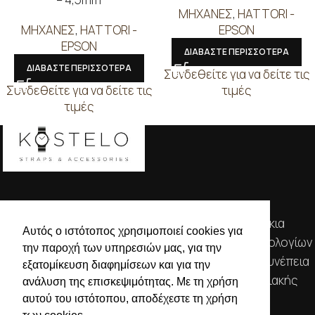
ΜΗΧΑΝΕΣ
,
HATTORI -
ΜΗΧΑΝΕΣ
,
HATTORI -
EPSON
EPSON
ΔΙΑΒΑΣΤΕ ΠΕΡΙΣΣΟΤΕΡΑ
ΔΙΑΒΑΣΤΕ ΠΕΡΙΣΣΟΤΕΡΑ
Συνδεθείτε για να δείτε τις
Συνδεθείτε για να δείτε τις
τιμές
τιμές
Απευθυνόμενοι σε εμπόρους, διαθέτουμε λουράκια
Αυτός ο ιστότοπος χρησιμοποιεί cookies για
ρολογιών, μπρασελέ, μπαταρίες, μηχανισμούς ωρολογίων
την παροχή των υπηρεσιών μας, για την
& εργαλεία αρίστης ποιότητας. Η αξιοπιστία & η συνέπεια
εξατομίκευση διαφημίσεων και για την
αποτελούν τα κύρια χαρακτηριστικά της οικογενειακής
ανάλυση της επισκεψιμότητας. Με τη χρήση
επιχείρησής μας.
αυτού του ιστότοπου, αποδέχεστε τη χρήση