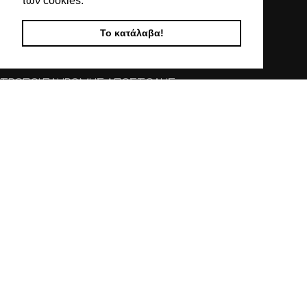
των cookies.
ΧΡΗΣΙΜΕΣ ΠΛΗΡΟΦΟΡΙΕΣ
Το κατάλαβα!
ΕΠΙΚΟΙΝΩΝΙΑ
ΟΡΟΙ ΧΡΗΣΗΣ
ΤΡΟΠΟΙ ΠΛΗΡΩΜΗΣ ΑΠΟΣΤΟΛΗΣ
ΠΟΛΙΤΙΚΗ ΑΠΟΡΡΗΤΟΥ
Ο ΛΟΓΑΡΙΑΣΜΟΣ ΜΟΥ
ΣΤΟΙΧΕΙΑ ΕΠΙΚΟΙΝΩΝΙΑΣ
Χαλκιδικής 19, 546 43,
Θεσσαλονίκη
2310 839 188
2310 850 606
info@kostelo.gr