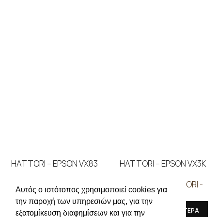
HATTORI – EPSON VX83
HATTORI – EPSON VX3K
ΜΗΧΑΝΕΣ
,
HATTORI -
ΜΗΧΑΝΕΣ
,
HATTORI -
Αυτός ο ιστότοπος χρησιμοποιεί cookies για
EPSON
EPSON
την παροχή των υπηρεσιών μας, για την
ΔΙΑΒΑΣΤΕ ΠΕΡΙΣΣΟΤΕΡΑ
ΔΙΑΒΑΣΤΕ ΠΕΡΙΣΣΟΤΕΡΑ
εξατομίκευση διαφημίσεων και για την