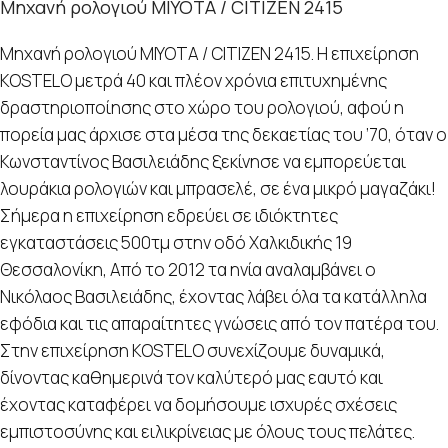
Μηχανή ρολογιού MIYOTA / CITIZEN 2415
Μηχανή ρολογιού MIYOTA / CITIZEN 2415. Η επιχείρηση
KOSTELO μετρά 40 και πλέον χρόνια επιτυχημένης
δραστηριοποίησης στο χώρο του ρολογιού, αφού η
πορεία μας άρχισε στα μέσα της δεκαετίας του ’70, όταν ο
Κωνσταντίνος Βασιλειάδης ξεκίνησε να εμπορεύεται
λουράκια ρολογιών και μπρασελέ, σε ένα μικρό μαγαζάκι!
Σήμερα η επιχείρηση εδρεύει σε ιδιόκτητες
εγκαταστάσεις 500τμ στην οδό Χαλκιδικής 19
Θεσσαλονίκη, Από το 2012 τα ηνία αναλαμβάνει ο
Νικόλαος Βασιλειάδης, έχοντας λάβει όλα τα κατάλληλα
εφόδια και τις απαραίτητες γνώσεις από τον πατέρα του.
Στην επιχείρηση KOSTELO συνεχίζουμε δυναμικά,
δίνοντας καθημερινά τον καλύτερό μας εαυτό και
έχοντας καταφέρει να δομήσουμε ισχυρές σχέσεις
εμπιστοσύνης και ειλικρίνειας με όλους τους πελάτες.