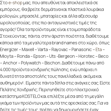
Στο
e-shop
μας, που απευθύνεται αποκλειστικά σε
εμπόρους, θα βρείτε δερμάτινα και πλαστικά λουράκια
ρολογιών, μπρασελέ, μπαταρίες και άλλα αξεσουάρ
ωρολογοποιίας, στις πιο ανταγωνιστικές τιμές της
αγοράς! Όλα τα προϊόντα μας είναι ετοιμοπαράδοτα.
Στοχεύοντας, πάντα, στην άριστη ποιότητα, διαθέτουμε
κάποια από τα μεγαλύτερα brand names στο χώρο, όπως
Energizer – Maxell – Varta – Rayovac – Panasonic –
Eta
–
Mioyta – Ronda – Epson – Uts -Bergeon – Horotec – Beco
– Anchor – Polywatch – Bischon. Διαθέτουμε πάνω από
4.000 προϊόντα χονδρικής πώλησης, ενώ υπάρχει η
δυνατότητα αποστολής τους πανελλαδικά, ακόμα και
αυθημερόν! . Είμαστε πάντα δίπλα στις ανάγκες σας. Είστε
Πελάτης Χονδρικής; Περιηγηθείτε στο ηλεκτρονικό
κατάστημα KOSTELO και επιλέξτε μέσα από τη μεγάλη
γκάμα των προϊόντων μας αυτά της αρεσκείας σας. Για να
δείτε τις τιμές τους, πρέπει να δημιουργήσετε έναν