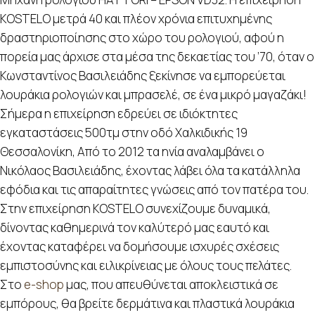
KOSTELO μετρά 40 και πλέον χρόνια επιτυχημένης
δραστηριοποίησης στο χώρο του ρολογιού, αφού η
πορεία μας άρχισε στα μέσα της δεκαετίας του ’70, όταν ο
Κωνσταντίνος Βασιλειάδης ξεκίνησε να εμπορεύεται
λουράκια ρολογιών και μπρασελέ, σε ένα μικρό μαγαζάκι!
Σήμερα η επιχείρηση εδρεύει σε ιδιόκτητες
εγκαταστάσεις 500τμ στην οδό Χαλκιδικής 19
Θεσσαλονίκη, Από το 2012 τα ηνία αναλαμβάνει ο
Νικόλαος Βασιλειάδης, έχοντας λάβει όλα τα κατάλληλα
εφόδια και τις απαραίτητες γνώσεις από τον πατέρα του.
Στην επιχείρηση KOSTELO συνεχίζουμε δυναμικά,
δίνοντας καθημερινά τον καλύτερό μας εαυτό και
έχοντας καταφέρει να δομήσουμε ισχυρές σχέσεις
εμπιστοσύνης και ειλικρίνειας με όλους τους πελάτες.
Στο
e-shop
μας, που απευθύνεται αποκλειστικά σε
εμπόρους, θα βρείτε δερμάτινα και πλαστικά λουράκια