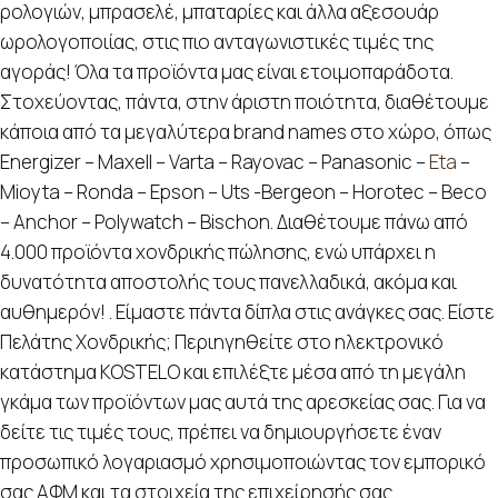
ρολογιών, μπρασελέ, μπαταρίες και άλλα αξεσουάρ
ωρολογοποιίας, στις πιο ανταγωνιστικές τιμές της
αγοράς! Όλα τα προϊόντα μας είναι ετοιμοπαράδοτα.
Στοχεύοντας, πάντα, στην άριστη ποιότητα, διαθέτουμε
κάποια από τα μεγαλύτερα brand names στο χώρο, όπως
Energizer – Maxell – Varta – Rayovac – Panasonic –
Eta
–
Mioyta – Ronda – Epson – Uts -Bergeon – Horotec – Beco
– Anchor – Polywatch – Bischon. Διαθέτουμε πάνω από
4.000 προϊόντα χονδρικής πώλησης, ενώ υπάρχει η
δυνατότητα αποστολής τους πανελλαδικά, ακόμα και
αυθημερόν! . Είμαστε πάντα δίπλα στις ανάγκες σας. Είστε
Πελάτης Χονδρικής; Περιηγηθείτε στο ηλεκτρονικό
κατάστημα KOSTELO και επιλέξτε μέσα από τη μεγάλη
γκάμα των προϊόντων μας αυτά της αρεσκείας σας. Για να
δείτε τις τιμές τους, πρέπει να δημιουργήσετε έναν
προσωπικό λογαριασμό χρησιμοποιώντας τον εμπορικό
σας ΑΦΜ και τα στοιχεία της επιχείρησής σας.