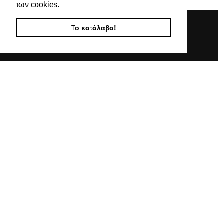
των cookies.
Το κατάλαβα!
Απευθυνόμενοι σε εμπόρους, διαθέτουμε λουράκια
ρολογιών, μπρασελέ, μπαταρίες, μηχανισμούς ωρολογίων
& εργαλεία αρίστης ποιότητας. Η αξιοπιστία & η συνέπεια
αποτελούν τα κύρια χαρακτηριστικά της οικογενειακής
επιχείρησής μας.
ΧΡΗΣΙΜΕΣ ΠΛΗΡΟΦΟΡΙΕΣ
ΕΠΙΚΟΙΝΩΝΙΑ
ΟΡΟΙ ΧΡΗΣΗΣ
ΤΡΟΠΟΙ ΠΛΗΡΩΜΗΣ ΑΠΟΣΤΟΛΗΣ
ΠΟΛΙΤΙΚΗ ΑΠΟΡΡΗΤΟΥ