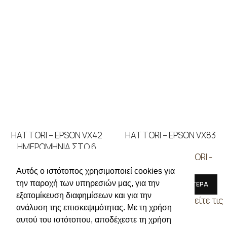
HATTORI – EPSON VX42
HATTORI – EPSON VX83
ΗΜΕΡΟΜΗΝΙΑ ΣΤΟ 6
ΜΗΧΑΝΕΣ
,
HATTORI -
ΜΗΧΑΝΕΣ
,
HATTORI -
EPSON
Αυτός ο ιστότοπος χρησιμοποιεί cookies για
EPSON
την παροχή των υπηρεσιών μας, για την
ΔΙΑΒΑΣΤΕ ΠΕΡΙΣΣΟΤΕΡΑ
εξατομίκευση διαφημίσεων και για την
ΔΙΑΒΑΣΤΕ ΠΕΡΙΣΣΟΤΕΡΑ
Συνδεθείτε για να δείτε τις
ανάλυση της επισκεψιμότητας. Με τη χρήση
Συνδεθείτε για να δείτε τις
τιμές
αυτού του ιστότοπου, αποδέχεστε τη χρήση
τιμές