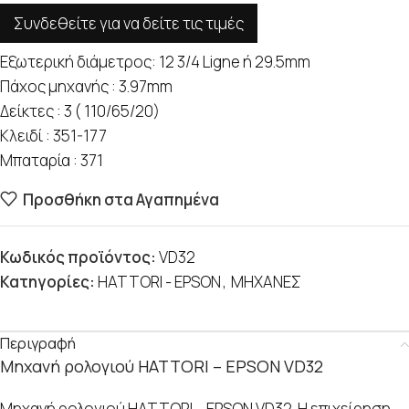
Συνδεθείτε για να δείτε τις τιμές
Εξωτερική διάμετρος: 12 3/4 Ligne ή 29.5mm
Πάχος μηχανής : 3.97mm
Δείκτες : 3 ( 110/65/20)
Κλειδί : 351-177
Μπαταρία : 371
Προσθήκη στα Αγαπημένα
Κωδικός προϊόντος:
VD32
Κατηγορίες:
HATTORI - EPSON
,
ΜΗΧΑΝΕΣ
Περιγραφή
Μηχανή ρολογιού HATTORI – EPSON VD32
Μηχανή ρολογιού HATTORI – EPSON VD32. Η επιχείρηση