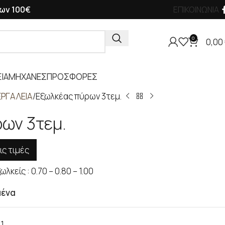
ων 100€
ΕΠΙΚΟΙΝΩΝΙΑ
0
0,00
ΙΑ
ΜΗΧΑΝΕΣ
ΠΡΟΣΦΟΡΕΣ
ΡΓΑΛΕΙΑ
Εξωλκέας πύρων 3τεμ.
ων 3τεμ.
ις τιμές
κείς : 0.70 – 0.80 – 1.00
μένα
1