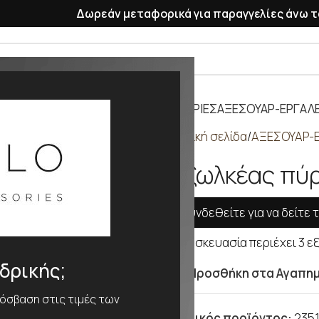
Δωρεάν μεταφορικά για παραγγελίες άνω τ
ΡΑΣΕΛΕ
ΠΛΑΣΤΙΚΑ ΛΟΥΡΑΚΙΑ
ΜΠΑΤΑΡΙΕΣ
ΑΞΕΣΟΥΑΡ-ΕΡΓΑΛΕ
Αρχική σελίδα
ΑΞΕΣΟΥΑΡ-Ε
Εξωλκέας πύρ
Συνδεθείτε για να δείτε τ
Η συσκευασία περιέχει 3 εξωλ
νδρικής;
Προσθήκη στα Αγαπη
ρόσβαση στις τιμές των
Κωδικός προϊόντος:
2351