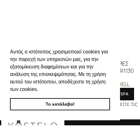
Αυτός ο ιστότοπος χρησιμοποιεί cookies για
την παροχή των υπηρεσιών μας, για την
MAXELL ΜΠΑΤΑΡΙΕΣ
MAXELL ΜΠΑΤΑΡΙΕΣ
εξατομίκευση διαφημίσεων και για την
ΡΟΛΟΓΙΩΝ 364
ΑΛΚΑΛΙΚΕΣ 189 – LR1130
ανάλυση της επισκεψιμότητας. Με τη χρήση
αυτού του ιστότοπου, αποδέχεστε τη χρήση
ΜΠΑΤΑΡΙΕΣ
,
MAXELL
ΜΠΑΤΑΡΙΕΣ
,
MAXELL
των cookies.
ΔΙΑΒΑΣΤΕ ΠΕΡΙΣΣΟΤΕΡΑ
ΔΙΑΒΑΣΤΕ ΠΕΡΙΣΣΟΤΕΡΑ
Συνδεθείτε για να δείτε τις
Συνδεθείτε για να δείτε τις
Το κατάλαβα!
τιμές
τιμές