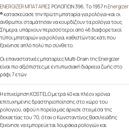
ENERGIZER ΜΠΑΤΑΡΙΕΣ
ΡΟΛΟΓΙΩΝ 396, Το 1957 η
Energizer
® κατασκεύασε την πρώτη μπαταρία για ρολόγια-και οι
άνθρωποι σταμάτησαν να κουρδίζουν τα ρολόγια τους.
Σήμερα, υπάρχουν περισσότεροι από 46 διαφορετικοί
τύποι μπαταριών για ρολόγια, καθιστώντας κάτι που
ξεκίνησε απλό πολύ πιο σύνθετο.
Οι επαναστατικές μπαταρίες Multi-Drain της Energizer
είναι πιο αξιόπιστες με εντυπωσιακή διάρκεια ζωής στο
ράφι 7 ετών.
Η επιχείρηση KOSTELO μετρά 40 και πλέον χρόνια
επιτυχημένης δραστηριοποίησης στο χώρο του
ρολογιού, αφού η πορεία μας άρχισε στα μέσα της
δεκαετίας του ’70, όταν ο Κωνσταντίνος Βασιλειάδης
ξεκίνησε να εμπορεύεται λουράκια ρολογιών και