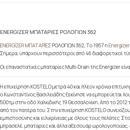
ENERGIZER ΜΠΑΤΑΡΙΕΣ ΡΟΛΟΓΙΩΝ 362
ENERGIZER ΜΠΑΤΑΡΙΕΣ
ΡΟΛΟΓΙΩΝ 362, Το 1957 η
Energizer
Σήμερα, υπάρχουν περισσότεροι από 46 διαφορετικοί τύπ
Οι επαναστατικές μπαταρίες Multi-Drain της Energizer είν
Η επιχείρηση KOSTELO μετρά 40 και πλέον χρόνια επιτυχη
ο Κωνσταντίνος Βασιλειάδης ξεκίνησε να εμπορεύεται λου
500τμ στην οδό Χαλκιδικής 19 Θεσσαλονίκη, Από το 2012 τ
από τον πατέρα του. Στην επιχείρηση KOSTELO συνεχίζου
εμπιστοσύνης και ειλικρίνειας με όλους τους πελάτες. Στ
μπρασελέ, μπαταρίες και άλλα αξεσουάρ ωρολογοποιίας, σ