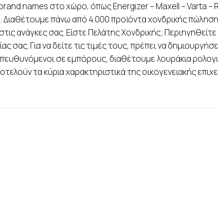
and names στο χώρο, όπως Energizer – Maxell – Varta – Ra
on. Διαθέτουμε πάνω από 4.000 προϊόντα χονδρικής πώλησ
α στις ανάγκες σας. Είστε Πελάτης Χονδρικής; Περιηγηθεί
ας σας. Για να δείτε τις τιμές τους, πρέπει να δημιουρ
 Απευθυνόμενοι σε εμπόρους, διαθέτουμε λουράκια ρολογ
ποτελούν τα κύρια χαρακτηριστικά της οικογενειακής επιχ