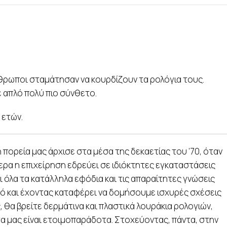
νθρωποι σταμάτησαν να κουρδίζουν τα ρολόγια τους.
ε απλό πολύ πιο σύνθετο.
 ετών.
ορεία μας άρχισε στα μέσα της δεκαετίας του ’70, όταν
ερα η επιχείρηση εδρεύει σε ιδιόκτητες εγκαταστάσεις
ι όλα τα κατάλληλα εφόδια και τις απαραίτητες γνώσεις
τό και έχοντας καταφέρει να δομήσουμε ισχυρές σχέσεις
 θα βρείτε δερμάτινα και πλαστικά λουράκια ρολογιών,
τα μας είναι ετοιμοπαράδοτα. Στοχεύοντας, πάντα, στην