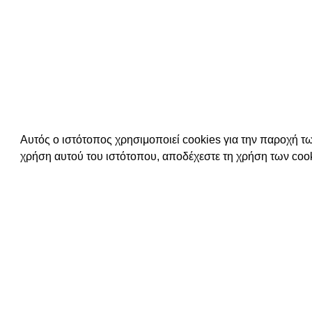
MAXELL ΜΠΑΤΑΡΙΕΣ ΡΟΛΟΓΙΩΝ 373
MAXELL Μ
Αυτός ο ιστότοπος χρησιμοποιεί cookies για την παροχή τω
χρήση αυτού του ιστότοπου, αποδέχεστε τη χρήση των cook
ΜΠΑΤΑΡΙΕΣ
,
MAXELL
ΜΠ
ΔΙΑΒΑΣΤΕ ΠΕΡΙΣΣΟΤΕΡΑ
ΔΙ
Συνδεθείτε για να δείτε τις τιμές
Συνδεθείτ
ΧΡΗΣΙΜΕΣ Π
ΕΠΙΚΟΙΝΩΝΙΑ
ΟΡΟΙ ΧΡΗΣΗΣ