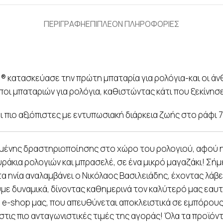
ΠΕΡΙΓΡΑΦΗ
ΕΠΙΠΛΕΟΝ ΠΛΗΡΟΦΟΡΙΕΣ
® κατασκεύασε την πρώτη μπαταρία για ρολόγια-και οι ά
οι μπαταριών για ρολόγια, καθιστώντας κάτι που ξεκίνησ
αι πιο αξιόπιστες με εντυπωσιακή διάρκεια ζωής στο ράφι 7
μένης δραστηριοποίησης στο χώρο του ρολογιού, αφού η π
ράκια ρολογιών και μπρασελέ, σε ένα μικρό μαγαζάκι! Σήμ
α ηνία αναλαμβάνει ο Νικόλαος Βασιλειάδης, έχοντας λάβε
με δυναμικά, δίνοντας καθημερινά τον καλύτερό μας εαυ
ο e-shop μας, που απευθύνεται αποκλειστικά σε εμπόρους,
τις πιο ανταγωνιστικές τιμές της αγοράς! Όλα τα προϊόν