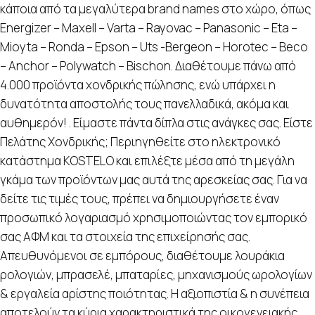
κάποια από τα μεγαλύτερα brand names στο χώρο, όπως
Energizer – Maxell – Varta – Rayovac – Panasonic – Eta –
Mioyta – Ronda – Epson – Uts -Bergeon – Horotec – Beco
– Anchor – Polywatch – Bischon. Διαθέτουμε πάνω από
4.000 προϊόντα χονδρικής πώλησης, ενώ υπάρχει η
δυνατότητα αποστολής τους πανελλαδικά, ακόμα και
αυθημερόν! . Είμαστε πάντα δίπλα στις ανάγκες σας. Είστε
Πελάτης Χονδρικής; Περιηγηθείτε στο ηλεκτρονικό
κατάστημα KOSTELO και επιλέξτε μέσα από τη μεγάλη
γκάμα των προϊόντων μας αυτά της αρεσκείας σας. Για να
δείτε τις τιμές τους, πρέπει να δημιουργήσετε έναν
προσωπικό λογαριασμό χρησιμοποιώντας τον εμπορικό
σας ΑΦΜ και τα στοιχεία της επιχείρησής σας.
Απευθυνόμενοι σε εμπόρους, διαθέτουμε λουράκια
ρολογιών, μπρασελέ, μπαταρίες, μηχανισμούς ωρολογίων
& εργαλεία αρίστης ποιότητας. Η αξιοπιστία & η συνέπεια
αποτελούν τα κύρια χαρακτηριστικά της οικογενειακής