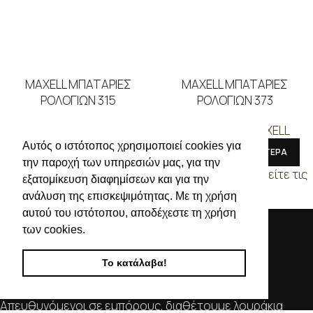
MAXELL ΜΠΑΤΑΡΙΕΣ
MAXELL ΜΠΑΤΑΡΙΕΣ
ΡΟΛΟΓΙΩΝ 315
ΡΟΛΟΓΙΩΝ 373
ΜΠΑΤΑΡΙΕΣ
,
MAXELL
ΜΠΑΤΑΡΙΕΣ
,
MAXELL
Αυτός ο ιστότοπος χρησιμοποιεί cookies για
ΔΙΑΒΑΣΤΕ ΠΕΡΙΣΣΟΤΕΡΑ
ΔΙΑΒΑΣΤΕ ΠΕΡΙΣΣΟΤΕΡΑ
την παροχή των υπηρεσιών μας, για την
Συνδεθείτε για να δείτε τις
Συνδεθείτε για να δείτε τις
εξατομίκευση διαφημίσεων και για την
τιμές
τιμές
ανάλυση της επισκεψιμότητας. Με τη χρήση
αυτού του ιστότοπου, αποδέχεστε τη χρήση
των cookies.
Το κατάλαβα!
Απευθυνόμενοι σε εμπόρους, διαθέτουμε λουράκια