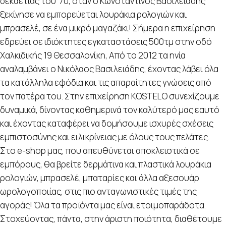
δεκαετίας του ’70, όταν ο Κωνσταντίνος Βασιλειάδης
ξεκίνησε να εμπορεύεται λουράκια ρολογιών και
μπρασελέ, σε ένα μικρό μαγαζάκι! Σήμερα η επιχείρηση
εδρεύει σε ιδιόκτητες εγκαταστάσεις 500τμ στην οδό
Χαλκιδικής 19 Θεσσαλονίκη, Από το 2012 τα ηνία
αναλαμβάνει ο Νικόλαος Βασιλειάδης, έχοντας λάβει όλα
τα κατάλληλα εφόδια και τις απαραίτητες γνώσεις από
τον πατέρα του. Στην επιχείρηση KOSTELO συνεχίζουμε
δυναμικά, δίνοντας καθημερινά τον καλύτερό μας εαυτό
και έχοντας καταφέρει να δομήσουμε ισχυρές σχέσεις
εμπιστοσύνης και ειλικρίνειας με όλους τους πελάτες.
Στο e-shop μας, που απευθύνεται αποκλειστικά σε
εμπόρους, θα βρείτε δερμάτινα και πλαστικά λουράκια
ρολογιών, μπρασελέ, μπαταρίες και άλλα αξεσουάρ
ωρολογοποιίας, στις πιο ανταγωνιστικές τιμές της
αγοράς! Όλα τα προϊόντα μας είναι ετοιμοπαράδοτα.
Στοχεύοντας, πάντα, στην άριστη ποιότητα, διαθέτουμε