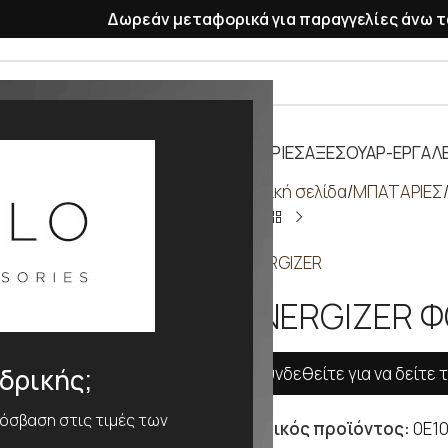
Δωρεάν μεταφορικά για παραγγελίες άνω τ
ΡΑΣΕΛΕ
ΠΛΑΣΤΙΚΑ ΛΟΥΡΑΚΙΑ
ΜΠΑΤΑΡΙΕΣ
ΑΞΕΣΟΥΑΡ-ΕΡΓΑΛΕ
Αρχική σελίδα
ΜΠΑΤΑΡΙΕΣ
ENERGIZER
ENERGIZER Φ
Συνδεθείτε για να δείτε τ
νδρικής;
ρόσβαση στις τιμές των
Κωδικός προϊόντος:
0E1