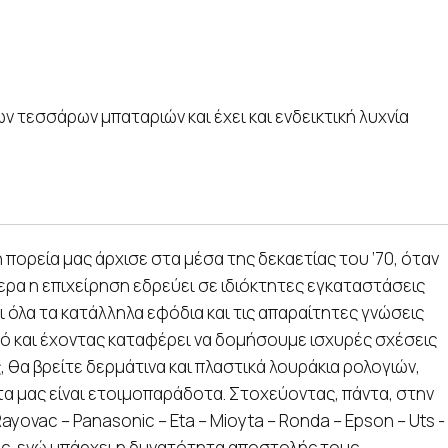
 τεσσάρων μπαταριών και έχει και ενδεικτική λυχνία
ορεία μας άρχισε στα μέσα της δεκαετίας του ’70, όταν
ερα η επιχείρηση εδρεύει σε ιδιόκτητες εγκαταστάσεις
ι όλα τα κατάλληλα εφόδια και τις απαραίτητες γνώσεις
τό και έχοντας καταφέρει να δομήσουμε ισχυρές σχέσεις
 θα βρείτε δερμάτινα και πλαστικά λουράκια ρολογιών,
τα μας είναι ετοιμοπαράδοτα. Στοχεύοντας, πάντα, στην
 Rayovac – Panasonic – Eta – Mioyta – Ronda – Epson – Uts -
ης, ενώ υπάρχει η δυνατότητα αποστολής τους