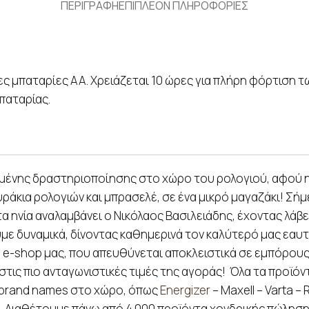
ΠΕΡΙΓΡΑΦΗ
ΕΠΙΠΛΕΟΝ ΠΛΗΡΟΦΟΡΙΕΣ
 μπαταρίες ΑΑ. Χρειάζεται 10 ώρες για πλήρη φόρτιση των
παταρίας.
μένης δραστηριοποίησης στο χώρο του ρολογιού, αφού η π
ράκια ρολογιών και μπρασελέ, σε ένα μικρό μαγαζάκι! Σήμ
α ηνία αναλαμβάνει ο Νικόλαος Βασιλειάδης, έχοντας λάβε
με δυναμικά, δίνοντας καθημερινά τον καλύτερό μας εαυ
ο e-shop μας, που απευθύνεται αποκλειστικά σε εμπόρους,
τις πιο ανταγωνιστικές τιμές της αγοράς! Όλα τα προϊόν
 brand names στο χώρο, όπως
Energizer
– Maxell – Varta –
on. Διαθέτουμε πάνω από 4.000 προϊόντα χονδρικής πώλησ