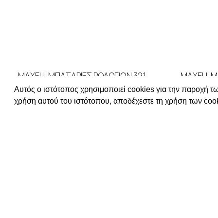
MAXELL ΜΠΑΤΑΡΙΕΣ ΡΟΛΟΓΙΩΝ 321
MAXELL Μ
Αυτός ο ιστότοπος χρησιμοποιεί cookies για την παροχή τω
ΜΠΑΤΑΡΙΕΣ
,
MAXELL
ΜΠ
χρήση αυτού του ιστότοπου, αποδέχεστε τη χρήση των cook
ΔΙΑΒΑΣΤΕ ΠΕΡΙΣΣΟΤΕΡΑ
ΔΙ
Συνδεθείτε για να δείτε τις τιμές
Συνδεθείτ
ΧΡΗΣΙΜΕΣ Π
ΕΠΙΚΟΙΝΩΝΙΑ
ΟΡΟΙ ΧΡΗΣΗΣ
ΤΡΟΠΟΙ ΠΛΗ