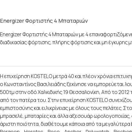
Energizer Φορτιστής 4 Μπαταριών
Energizer Φορτιστής 4 Μπαταριών με 4 επαναφορτιζόμενες
διαδικασίας φόρτισης, πλήρης φόρτισης και μη έγκυρης μ
Η επιχείρηση KOSTELO μετρά 40 και πλέον χρόνια επιτυχη
ο Κωνσταντίνος Βασιλειάδης ξεκίνησε να εμπορεύεται λου
500τμ στην οδό Χαλκιδικής 19 Θεσσαλονίκη, Από το 2012 τ
από τον πατέρα του. Στην επιχείρηση KOSTELO συνεχίζου
εμπιστοσύνης και ειλικρίνειας με όλους τους πελάτες. Στ
μπρασελέ, μπαταρίες και άλλα αξεσουάρ ωρολογοποιίας, σ
άριστη ποιότητα, διαθέτουμε κάποια από τα μεγαλύτερα
Bergeon – Horotec – Beco – Anchor – Polywatch – Bisch