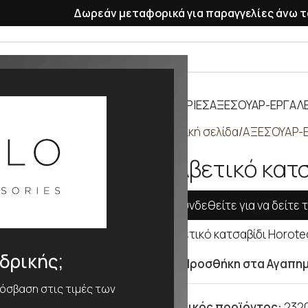
Δωρεάν μεταφορικά για παραγγελίες άνω τ
ΡΑΣΕΛΕ
ΠΛΑΣΤΙΚΑ ΛΟΥΡΑΚΙΑ
ΜΠΑΤΑΡΙΕΣ
ΑΞΕΣΟΥΑΡ-ΕΡΓΑΛΕ
Αρχική σελίδα
ΑΞΕΣΟΥΑΡ-Ε
Ελβετικό κα
Συνδεθείτε για να δείτε τ
Ελβετικό κατσαβίδι Horote
νδρικής;
Προσθήκη στα Αγαπη
ρόσβαση στις τιμές των
Κωδικός προϊόντος:
232