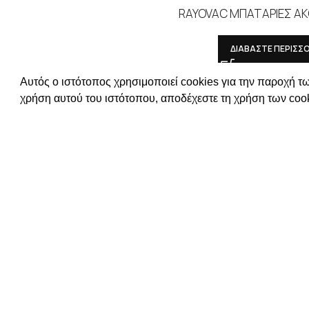
RAYOVAC ΜΠΑΤΑΡΙΕΣ ΑΚ
ΔΙΑΒΑΣΤΕ ΠΕΡΙΣΣ
Συνδεθείτε για να δεί
Αυτός ο ιστότοπος χρησιμοποιεί cookies για την παροχή τω
ΧΡΗΣΙΜΕΣ Π
χρήση αυτού του ιστότοπου, αποδέχεστε τη χρήση των cook
ΕΠΙΚΟΙΝΩΝΙΑ
ΟΡΟΙ ΧΡΗΣΗΣ
ΤΡΟΠΟΙ ΠΛΗ
ΠΟΛΙΤΙΚΗ ΑΠ
Απευθυνόμενοι σε εμπόρους,
Ο ΛΟΓΑΡΙΑΣ
διαθέτουμε λουράκια ρολογιών,
μπρασελέ, μπαταρίες, μηχανισμούς
ωρολογίων & εργαλεία αρίστης
ποιότητας. Η αξιοπιστία & η συνέπεια
αποτελούν τα κύρια χαρακτηριστικά της
οικογενειακής επιχείρησής μας.