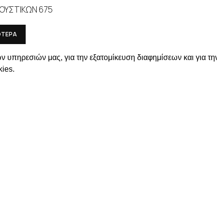
ΟΥΣΤΙΚΩΝ 675
ΟΤΕΡΑ
τε τις τιμές
ν υπηρεσιών μας, για την εξατομίκευση διαφημίσεων και για τη
ΛΗΡΟΦΟΡΙΕΣ
ΣΤΟΙΧΕΙΑ ΕΠΙΚΟΙΝΩΝΙΑΣ
ies.
Χαλκιδικής 19, 546 43,
Θεσσαλονίκη
ΡΩΜΗΣ ΑΠΟΣΤΟΛΗΣ
2310 839 188
ΟΡΡΗΤΟΥ
2310 850 606
ΜΟΣ ΜΟΥ
info@kostelo.gr
SOCIAL MEDIA