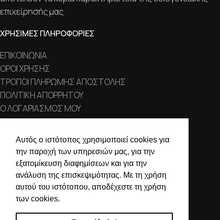
επιχείρησής μας.
ΧΡΗΣΙΜΕΣ ΠΛΗΡΟΦΟΡΙΕΣ
ΕΠΙΚΟΙΝΩΝΙΑ
ΟΡΟΙ ΧΡΗΣΗΣ
ΤΡΟΠΟΙ ΠΛΗΡΩΜΗΣ ΑΠΟΣΤΟΛΗΣ
ΠΟΛΙΤΙΚΗ ΑΠΟΡΡΗΤΟΥ
Ο ΛΟΓΑΡΙΑΣΜΟΣ ΜΟΥ
ΣΤΟΙΧΕΙΑ ΕΠΙΚΟΙΝΩΝΙΑΣ
Αυτός ο ιστότοπος χρησιμοποιεί cookies για
την παροχή των υπηρεσιών μας, για την
Χαλκιδικής 19, 546 43,
εξατομίκευση διαφημίσεων και για την
Θεσσαλονίκη
ανάλυση της επισκεψιμότητας. Με τη χρήση
2310 839 188
αυτού του ιστότοπου, αποδέχεστε τη χρήση
των cookies.
2310 850 606