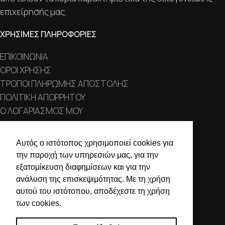
επιχείρησής μας.
ΧΡΗΣΙΜΕΣ ΠΛΗΡΟΦΟΡΙΕΣ
ΕΠΙΚΟΙΝΩΝΙΑ
ΟΡΟΙ ΧΡΗΣΗΣ
ΤΡΟΠΟΙ ΠΛΗΡΩΜΗΣ ΑΠΟΣΤΟΛΗΣ
ΠΟΛΙΤΙΚΗ ΑΠΟΡΡΗΤΟΥ
Ο ΛΟΓΑΡΙΑΣΜΟΣ ΜΟΥ
ΣΤΟΙΧΕΙΑ ΕΠΙΚΟΙΝΩΝΙΑΣ
Αυτός ο ιστότοπος χρησιμοποιεί cookies για
την παροχή των υπηρεσιών μας, για την
Χαλκιδικής 19, 546 43,
εξατομίκευση διαφημίσεων και για την
Θεσσαλονίκη
ανάλυση της επισκεψιμότητας. Με τη χρήση
2310 839 188
αυτού του ιστότοπου, αποδέχεστε τη χρήση
των cookies.
2310 850 606