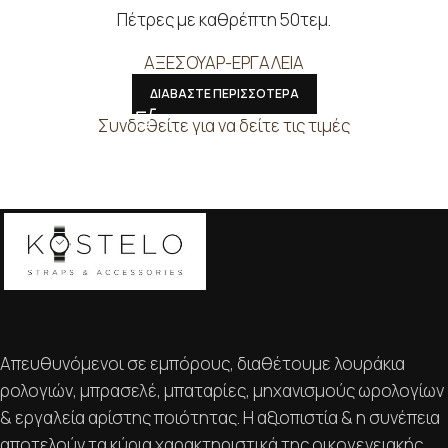
Πέτρες με καθρέπτη 50τεμ.
ΑΞΕΣΟΥΑΡ-ΕΡΓΑΛΕΙΑ
ΔΙΑΒΑΣΤΕ ΠΕΡΙΣΣΟΤΕΡΑ
Συνδεθείτε για να δείτε τις τιμές
Απευθυνόμενοι σε εμπόρους, διαθέτουμε λουράκια
ρολογιών, μπρασελέ, μπαταρίες, μηχανισμούς ωρολογίων
& εργαλεία αρίστης ποιότητας. Η αξιοπιστία & η συνέπεια
αποτελούν τα κύρια χαρακτηριστικά της οικογενειακής