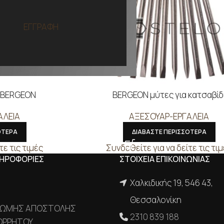
ΕΓΓΡΑΦΗ
ι BERGEON
BERGEON μύτες για κατσαβίδ
ΑΛΕΙΑ
ΑΞΕΣΟΥΑΡ-ΕΡΓΑΛΕΙΑ
ΟΤΕΡΑ
ΔΙΑΒΑΣΤΕ ΠΕΡΙΣΣΟΤΕΡΑ
τε τις τιμές
Συνδεθείτε για να δείτε τις τι
ΛΗΡΟΦΟΡΙΕΣ
ΣΤΟΙΧΕΙΑ ΕΠΙΚΟΙΝΩΝΙΑΣ
Χαλκιδικής 19, 546 43,
Θεσσαλονίκη
ΡΩΜΗΣ ΑΠΟΣΤΟΛΗΣ
2310 839 188
ΟΡΡΗΤΟΥ