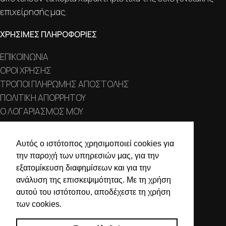
επιχείρησής μας.
ΧΡΗΣΙΜΕΣ ΠΛΗΡΟΦΟΡΙΕΣ
ΕΠΙΚΟΙΝΩΝΙΑ
ΟΡΟΙ ΧΡΗΣΗΣ
ΤΡΟΠΟΙ ΠΛΗΡΩΜΗΣ ΑΠΟΣΤΟΛΗΣ
ΠΟΛΙΤΙΚΗ ΑΠΟΡΡΗΤΟΥ
Ο ΛΟΓΑΡΙΑΣΜΟΣ ΜΟΥ
ΣΤΟΙΧΕΙΑ ΕΠΙΚΟΙΝΩΝΙΑΣ
Αυτός ο ιστότοπος χρησιμοποιεί cookies για
την παροχή των υπηρεσιών μας, για την
Χαλκιδικής 19, 546 43,
εξατομίκευση διαφημίσεων και για την
Θεσσαλονίκη
ανάλυση της επισκεψιμότητας. Με τη χρήση
2310 839 188
αυτού του ιστότοπου, αποδέχεστε τη χρήση
των cookies.
2310 850 606