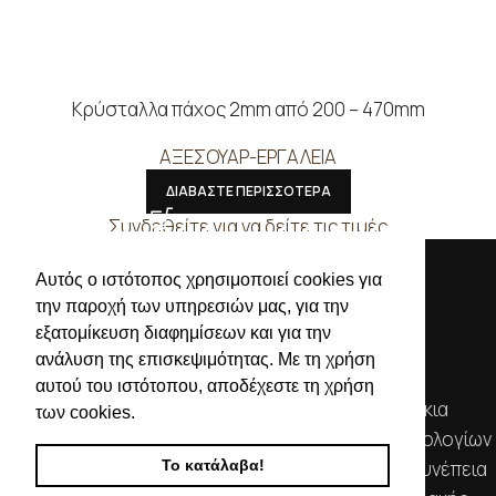
Κρύσταλλα πάχος 2mm από 200 – 470mm
ΑΞΕΣΟΥΑΡ-ΕΡΓΑΛΕΙΑ
ΔΙΑΒΑΣΤΕ ΠΕΡΙΣΣΟΤΕΡΑ
Συνδεθείτε για να δείτε τις τιμές
Αυτός ο ιστότοπος χρησιμοποιεί cookies για
την παροχή των υπηρεσιών μας, για την
εξατομίκευση διαφημίσεων και για την
ανάλυση της επισκεψιμότητας. Με τη χρήση
αυτού του ιστότοπου, αποδέχεστε τη χρήση
Απευθυνόμενοι σε εμπόρους, διαθέτουμε λουράκια
των cookies.
ρολογιών, μπρασελέ, μπαταρίες, μηχανισμούς ωρολογίων
Το κατάλαβα!
& εργαλεία αρίστης ποιότητας. Η αξιοπιστία & η συνέπεια