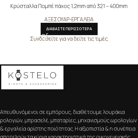
Κρύσταλλα Πομπέ πάχος 1,2mm από 321 – 400mm
ΑΞΕΣΟΥΑΡ-ΕΡΓΑΛΕΙΑ
ΔΙΑΒΑΣΤΕ ΠΕΡΙΣΣΟΤΕΡΑ
Συνδεθείτε για να δείτε τις τιμές
Απευθυνόμενοι σε εμπόρους, διαθέτουμε λουράκια
ρολογιών, μπρασελέ, μπαταρίες, μηχανισμούς ωρολογίων
& εργαλεία αρίστης ποιότητας. Η αξιοπιστία & η συνέπεια
αποτελούν τα κύρια χαρακτηριστικά της οικογενειακής