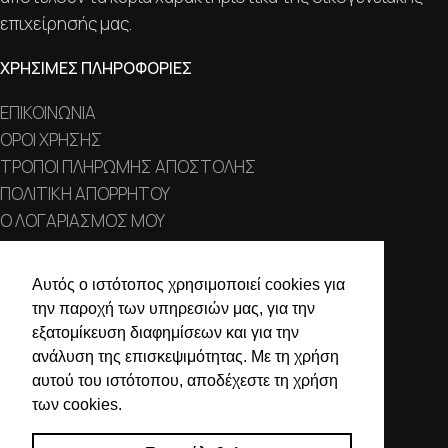
επιχείρησής μας.
ΧΡΗΣΙΜΕΣ ΠΛΗΡΟΦΟΡΙΕΣ
ΕΠΙΚΟΙΝΩΝΙΑ
ΟΡΟΙ ΧΡΗΣΗΣ
ΤΡΟΠΟΙ ΠΛΗΡΩΜΗΣ ΑΠΟΣΤΟΛΗΣ
ΠΟΛΙΤΙΚΗ ΑΠΟΡΡΗΤΟΥ
Ο ΛΟΓΑΡΙΑΣΜΟΣ ΜΟΥ
ΣΤΟΙΧΕΙΑ ΕΠΙΚΟΙΝΩΝΙΑΣ
Αυτός ο ιστότοπος χρησιμοποιεί cookies για
την παροχή των υπηρεσιών μας, για την
Χαλκιδικής 19, 546 43,
εξατομίκευση διαφημίσεων και για την
Θεσσαλονίκη
ανάλυση της επισκεψιμότητας. Με τη χρήση
2310 839 188
αυτού του ιστότοπου, αποδέχεστε τη χρήση
των cookies.
2310 850 606