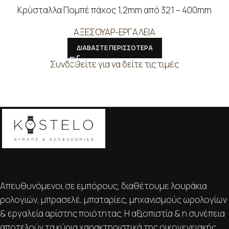
Κρύσταλλα Πομπέ πάχος 1,2mm από 321 – 400mm
ΑΞΕΣΟΥΑΡ-ΕΡΓΑΛΕΙΑ
ΔΙΑΒΑΣΤΕ ΠΕΡΙΣΣΟΤΕΡΑ
Συνδεθείτε για να δείτε τις τιμές
Απευθυνόμενοι σε εμπόρους, διαθέτουμε λουράκια
ρολογιών, μπρασελέ, μπαταρίες, μηχανισμούς ωρολογίων
& εργαλεία αρίστης ποιότητας. Η αξιοπιστία & η συνέπεια
αποτελούν τα κύρια χαρακτηριστικά της οικογενειακής