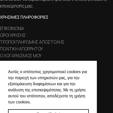
επιχείρησής μας.
ΧΡΗΣΙΜΕΣ ΠΛΗΡΟΦΟΡΙΕΣ
ΕΠΙΚΟΙΝΩΝΙΑ
ΟΡΟΙ ΧΡΗΣΗΣ
ΤΡΟΠΟΙ ΠΛΗΡΩΜΗΣ ΑΠΟΣΤΟΛΗΣ
ΠΟΛΙΤΙΚΗ ΑΠΟΡΡΗΤΟΥ
Ο ΛΟΓΑΡΙΑΣΜΟΣ ΜΟΥ
ΣΤΟΙΧΕΙΑ ΕΠΙΚΟΙΝΩΝΙΑΣ
Αυτός ο ιστότοπος χρησιμοποιεί cookies για
την παροχή των υπηρεσιών μας, για την
Χαλκιδικής 19, 546 43,
εξατομίκευση διαφημίσεων και για την
Θεσσαλονίκη
ανάλυση της επισκεψιμότητας. Με τη χρήση
2310 839 188
αυτού του ιστότοπου, αποδέχεστε τη χρήση
των cookies.
2310 850 606