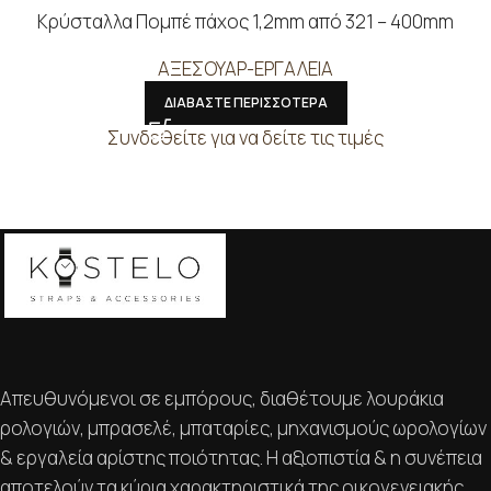
Κρύσταλλα Πομπέ πάχος 1,2mm από 321 – 400mm
ΑΞΕΣΟΥΑΡ-ΕΡΓΑΛΕΙΑ
ΔΙΑΒΑΣΤΕ ΠΕΡΙΣΣΟΤΕΡΑ
Συνδεθείτε για να δείτε τις τιμές
Απευθυνόμενοι σε εμπόρους, διαθέτουμε λουράκια
ρολογιών, μπρασελέ, μπαταρίες, μηχανισμούς ωρολογίων
& εργαλεία αρίστης ποιότητας. Η αξιοπιστία & η συνέπεια
αποτελούν τα κύρια χαρακτηριστικά της οικογενειακής