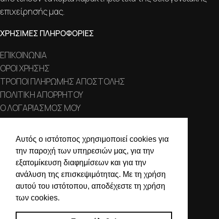
επιχείρησής μας.
ΧΡΗΣΙΜΕΣ ΠΛΗΡΟΦΟΡΙΕΣ
ΕΠΙΚΟΙΝΩΝΙΑ
ΟΡΟΙ ΧΡΗΣΗΣ
ΤΡΟΠΟΙ ΠΛΗΡΩΜΗΣ ΑΠΟΣΤΟΛΗΣ
ΠΟΛΙΤΙΚΗ ΑΠΟΡΡΗΤΟΥ
Ο ΛΟΓΑΡΙΑΣΜΟΣ ΜΟΥ
ΣΤΟΙΧΕΙΑ ΕΠΙΚΟΙΝΩΝΙΑΣ
Αυτός ο ιστότοπος χρησιμοποιεί cookies για
την παροχή των υπηρεσιών μας, για την
Χαλκιδικής 19, 546 43,
εξατομίκευση διαφημίσεων και για την
Θεσσαλονίκη
ανάλυση της επισκεψιμότητας. Με τη χρήση
2310 839 188
αυτού του ιστότοπου, αποδέχεστε τη χρήση
των cookies.
2310 850 606