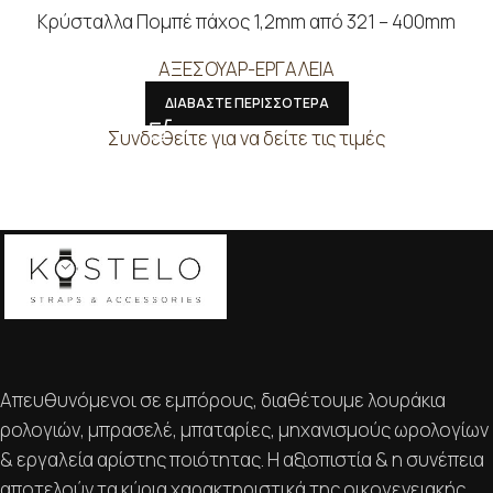
Κρύσταλλα Πομπέ πάχος 1,2mm από 321 – 400mm
ΑΞΕΣΟΥΑΡ-ΕΡΓΑΛΕΙΑ
ΔΙΑΒΑΣΤΕ ΠΕΡΙΣΣΟΤΕΡΑ
Συνδεθείτε για να δείτε τις τιμές
Απευθυνόμενοι σε εμπόρους, διαθέτουμε λουράκια
ρολογιών, μπρασελέ, μπαταρίες, μηχανισμούς ωρολογίων
& εργαλεία αρίστης ποιότητας. Η αξιοπιστία & η συνέπεια
αποτελούν τα κύρια χαρακτηριστικά της οικογενειακής