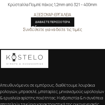
Κρύσταλλα Πομπέ πάχος 1,2mm από 321 – 400mm
ΑΞΕΣΟΥΑΡ-ΕΡΓΑΛΕΙΑ
ΔΙΑΒΑΣΤΕ ΠΕΡΙΣΣΟΤΕΡΑ
Συνδεθείτε για να δείτε τις τιμές
Απευθυνόμενοι σε εμπόρους, διαθέτουμε λουράκια
ρολογιών, μπρασελέ, μπαταρίες, μηχανισμούς ωρολογίων
& εργαλεία αρίστης ποιότητας. Η αξιοπιστία & η συνέπεια
αποτελούν τα κύρια χαρακτηριστικά της οικογενειακής