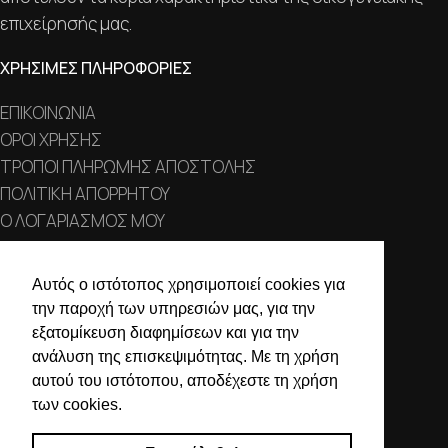
επιχείρησής μας.
ΧΡΗΣΙΜΕΣ ΠΛΗΡΟΦΟΡΙΕΣ
ΕΠΙΚΟΙΝΩΝΙΑ
ΟΡΟΙ ΧΡΗΣΗΣ
ΤΡΟΠΟΙ ΠΛΗΡΩΜΗΣ ΑΠΟΣΤΟΛΗΣ
ΠΟΛΙΤΙΚΗ ΑΠΟΡΡΗΤΟΥ
Ο ΛΟΓΑΡΙΑΣΜΟΣ ΜΟΥ
ΣΤΟΙΧΕΙΑ ΕΠΙΚΟΙΝΩΝΙΑΣ
Αυτός ο ιστότοπος χρησιμοποιεί cookies για
την παροχή των υπηρεσιών μας, για την
Χαλκιδικής 19, 546 43,
εξατομίκευση διαφημίσεων και για την
Θεσσαλονίκη
ανάλυση της επισκεψιμότητας. Με τη χρήση
2310 839 188
αυτού του ιστότοπου, αποδέχεστε τη χρήση
των cookies.
2310 850 606