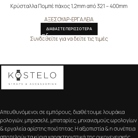
Κρύσταλλα Πομπέ πάχος 1,2mm από 321 – 400mm
ΑΞΕΣΟΥΑΡ-ΕΡΓΑΛΕΙΑ
ΔΙΑΒΑΣΤΕ ΠΕΡΙΣΣΟΤΕΡΑ
Συνδεθείτε για να δείτε τις τιμές
Απευθυνόμενοι σε εμπόρους, διαθέτουμε λουράκια
ρολογιών, μπρασελέ, μπαταρίες, μηχανισμούς ωρολογίων
& εργαλεία αρίστης ποιότητας. Η αξιοπιστία & η συνέπεια
αποτελούν τα κύρια χαρακτηριστικά της οικογενειακής