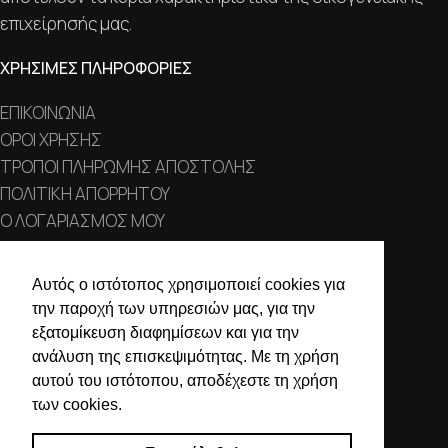
επιχείρησής μας.
ΧΡΗΣΙΜΕΣ ΠΛΗΡΟΦΟΡΙΕΣ
ΕΠΙΚΟΙΝΩΝΙΑ
ΟΡΟΙ ΧΡΗΣΗΣ
ΤΡΟΠΟΙ ΠΛΗΡΩΜΗΣ ΑΠΟΣΤΟΛΗΣ
ΠΟΛΙΤΙΚΗ ΑΠΟΡΡΗΤΟΥ
Ο ΛΟΓΑΡΙΑΣΜΟΣ ΜΟΥ
ΣΤΟΙΧΕΙΑ ΕΠΙΚΟΙΝΩΝΙΑΣ
Αυτός ο ιστότοπος χρησιμοποιεί cookies για
την παροχή των υπηρεσιών μας, για την
Χαλκιδικής 19, 546 43,
εξατομίκευση διαφημίσεων και για την
Θεσσαλονίκη
ανάλυση της επισκεψιμότητας. Με τη χρήση
2310 839 188
αυτού του ιστότοπου, αποδέχεστε τη χρήση
των cookies.
2310 850 606