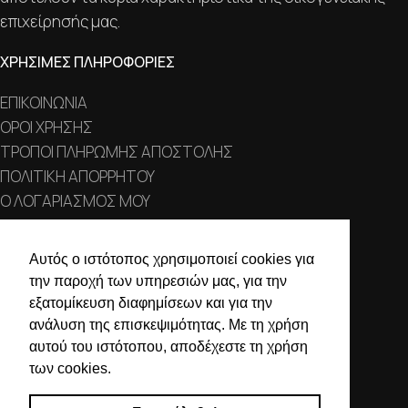
επιχείρησής μας.
ΧΡΗΣΙΜΕΣ ΠΛΗΡΟΦΟΡΙΕΣ
ΕΠΙΚΟΙΝΩΝΙΑ
ΟΡΟΙ ΧΡΗΣΗΣ
ΤΡΟΠΟΙ ΠΛΗΡΩΜΗΣ ΑΠΟΣΤΟΛΗΣ
ΠΟΛΙΤΙΚΗ ΑΠΟΡΡΗΤΟΥ
Ο ΛΟΓΑΡΙΑΣΜΟΣ ΜΟΥ
ΣΤΟΙΧΕΙΑ ΕΠΙΚΟΙΝΩΝΙΑΣ
Αυτός ο ιστότοπος χρησιμοποιεί cookies για
την παροχή των υπηρεσιών μας, για την
Χαλκιδικής 19, 546 43,
εξατομίκευση διαφημίσεων και για την
Θεσσαλονίκη
ανάλυση της επισκεψιμότητας. Με τη χρήση
2310 839 188
αυτού του ιστότοπου, αποδέχεστε τη χρήση
των cookies.
2310 850 606