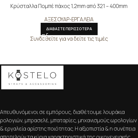
Κρύσταλλα Πομπέ πάχος 1,2mm από 321 – 400mm
ΑΞΕΣΟΥΑΡ-ΕΡΓΑΛΕΙΑ
ΔΙΑΒΑΣΤΕ ΠΕΡΙΣΣΟΤΕΡΑ
Συνδεθείτε για να δείτε τις τιμές
Απευθυνόμενοι σε εμπόρους, διαθέτουμε λουράκια
ρολογιών, μπρασελέ, μπαταρίες, μηχανισμούς ωρολογίων
& εργαλεία αρίστης ποιότητας. Η αξιοπιστία & η συνέπεια
αποτελούν τα κύρια χαρακτηριστικά της οικογενειακής