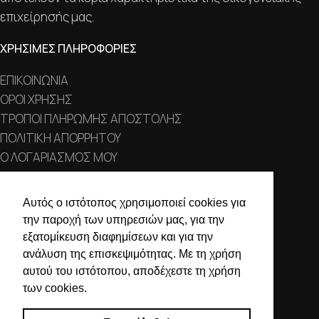
επιχείρησής μας.
ΧΡΗΣΙΜΕΣ ΠΛΗΡΟΦΟΡΙΕΣ
ΕΠΙΚΟΙΝΩΝΙΑ
ΟΡΟΙ ΧΡΗΣΗΣ
ΤΡΟΠΟΙ ΠΛΗΡΩΜΗΣ ΑΠΟΣΤΟΛΗΣ
ΠΟΛΙΤΙΚΗ ΑΠΟΡΡΗΤΟΥ
Ο ΛΟΓΑΡΙΑΣΜΟΣ ΜΟΥ
ΣΤΟΙΧΕΙΑ ΕΠΙΚΟΙΝΩΝΙΑΣ
Αυτός ο ιστότοπος χρησιμοποιεί cookies για
την παροχή των υπηρεσιών μας, για την
Χαλκιδικής 19, 546 43,
εξατομίκευση διαφημίσεων και για την
Θεσσαλονίκη
ανάλυση της επισκεψιμότητας. Με τη χρήση
2310 839 188
αυτού του ιστότοπου, αποδέχεστε τη χρήση
των cookies.
2310 850 606