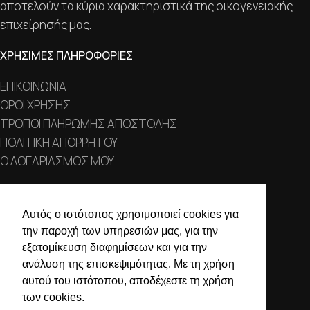
αποτελούν τα κύρια χαρακτηριστικά της οικογενειακής
επιχείρησής μας.
ΧΡΗΣΙΜΕΣ ΠΛΗΡΟΦΟΡΙΕΣ
ΕΠΙΚΟΙΝΩΝΙΑ
ΟΡΟΙ ΧΡΗΣΗΣ
ΤΡΟΠΟΙ ΠΛΗΡΩΜΗΣ ΑΠΟΣΤΟΛΗΣ
ΠΟΛΙΤΙΚΗ ΑΠΟΡΡΗΤΟΥ
Ο ΛΟΓΑΡΙΑΣΜΟΣ ΜΟΥ
ΣΤΟΙΧΕΙΑ ΕΠΙΚΟΙΝΩΝΙΑΣ
Αυτός ο ιστότοπος χρησιμοποιεί cookies για
Χαλκιδικής 19, 546 43,
την παροχή των υπηρεσιών μας, για την
Θεσσαλονίκη
εξατομίκευση διαφημίσεων και για την
ανάλυση της επισκεψιμότητας. Με τη χρήση
2310 839 188
αυτού του ιστότοπου, αποδέχεστε τη χρήση
2310 850 606
των cookies.