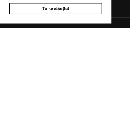
info@kostelo.gr
Το κατάλαβα!
SOCIAL MEDIA
© 2017 - 2024 KOSTELO, All Rights Reserved | Powered by Vasiliadis Nikolaos