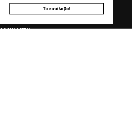
info@kostelo.gr
Το κατάλαβα!
SOCIAL MEDIA
© 2017 - 2024 KOSTELO, All Rights Reserved | Powered by Vasiliadis Nikolaos