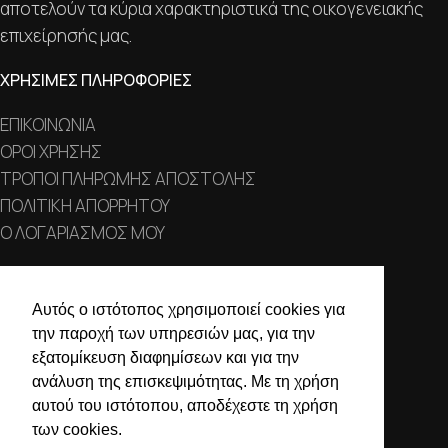
αποτελούν τα κύρια χαρακτηριστικά της οικογενειακής
επιχείρησής μας.
ΧΡΗΣΙΜΕΣ ΠΛΗΡΟΦΟΡΙΕΣ
ΕΠΙΚΟΙΝΩΝΙΑ
ΟΡΟΙ ΧΡΗΣΗΣ
ΤΡΟΠΟΙ ΠΛΗΡΩΜΗΣ ΑΠΟΣΤΟΛΗΣ
ΠΟΛΙΤΙΚΗ ΑΠΟΡΡΗΤΟΥ
Ο ΛΟΓΑΡΙΑΣΜΟΣ ΜΟΥ
ΣΤΟΙΧΕΙΑ ΕΠΙΚΟΙΝΩΝΙΑΣ
Αυτός ο ιστότοπος χρησιμοποιεί cookies για
Χαλκιδικής 19, 546 43,
την παροχή των υπηρεσιών μας, για την
Θεσσαλονίκη
εξατομίκευση διαφημίσεων και για την
ανάλυση της επισκεψιμότητας. Με τη χρήση
2310 839 188
αυτού του ιστότοπου, αποδέχεστε τη χρήση
2310 850 606
των cookies.