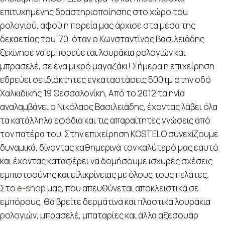
επιτυχημένης δραστηριοποίησης στο χώρο του
ρολογιού, αφού η πορεία μας άρχισε στα μέσα της
δεκαετίας του ’70, όταν ο Κωνσταντίνος Βασιλειάδης
ξεκίνησε να εμπορεύεται λουράκια ρολογιών και
μπρασελέ, σε ένα μικρό μαγαζάκι! Σήμερα η επιχείρηση
εδρεύει σε ιδιόκτητες εγκαταστάσεις 500τμ στην οδό
Χαλκιδικής 19 Θεσσαλονίκη, Από το 2012 τα ηνία
αναλαμβάνει ο Νικόλαος Βασιλειάδης, έχοντας λάβει όλα
τα κατάλληλα εφόδια και τις απαραίτητες γνώσεις από
τον πατέρα του. Στην επιχείρηση KOSTELO συνεχίζουμε
δυναμικά, δίνοντας καθημερινά τον καλύτερό μας εαυτό
και έχοντας καταφέρει να δομήσουμε ισχυρές σχέσεις
εμπιστοσύνης και ειλικρίνειας με όλους τους πελάτες.
Στο
e-shop
μας, που απευθύνεται αποκλειστικά σε
εμπόρους, θα βρείτε δερμάτινα και πλαστικά λουράκια
ρολογιών, μπρασελέ, μπαταρίες και άλλα αξεσουάρ