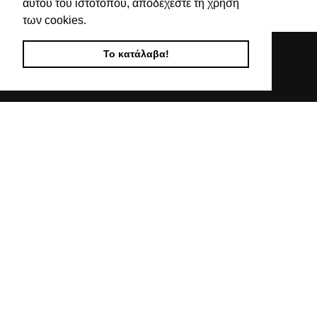
αυτού του ιστότοπου, αποδέχεστε τη χρήση
τιμές
των cookies.
Το κατάλαβα!
Απευθυνόμενοι σε εμπόρους, διαθέτουμε λουράκια
ρολογιών, μπρασελέ, μπαταρίες, μηχανισμούς ωρολογίων
& εργαλεία αρίστης ποιότητας. Η αξιοπιστία & η συνέπεια
αποτελούν τα κύρια χαρακτηριστικά της οικογενειακής
επιχείρησής μας.
ΧΡΗΣΙΜΕΣ ΠΛΗΡΟΦΟΡΙΕΣ
ΕΠΙΚΟΙΝΩΝΙΑ
ΟΡΟΙ ΧΡΗΣΗΣ
ΤΡΟΠΟΙ ΠΛΗΡΩΜΗΣ ΑΠΟΣΤΟΛΗΣ