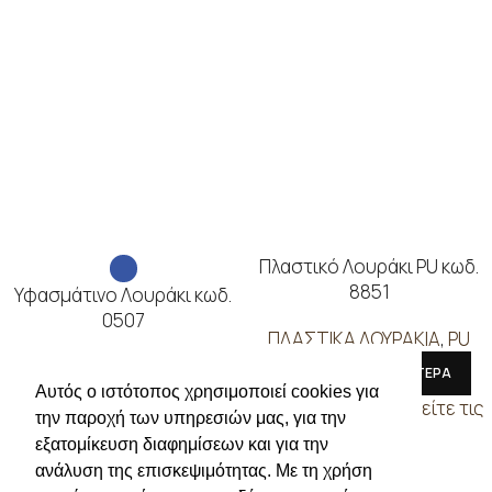
Πλαστικό Λουράκι PU κωδ.
8851
Υφασμάτινο Λουράκι κωδ.
0507
ΠΛΑΣΤΙΚΑ ΛΟΥΡΑΚΙΑ
,
PU
ΠΛΑΣΤΙΚΑ ΛΟΥΡΑΚΙΑ
,
ΔΙΑΒΑΣΤΕ ΠΕΡΙΣΣΟΤΕΡΑ
ΥΦΑΣΜΑΤΙΝΑ
,
ΔΕΡΜΑΤΙΝΑ
Αυτός ο ιστότοπος χρησιμοποιεί cookies για
Συνδεθείτε για να δείτε τις
ΛΟΥΡΑΚΙΑ
την παροχή των υπηρεσιών μας, για την
τιμές
εξατομίκευση διαφημίσεων και για την
ΔΙΑΒΑΣΤΕ ΠΕΡΙΣΣΟΤΕΡΑ
ανάλυση της επισκεψιμότητας. Με τη χρήση
Συνδεθείτε για να δείτε τις