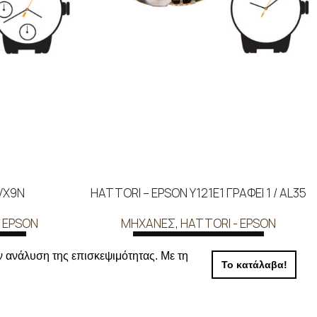
VX9N
HATTORI – EPSON Y121E1 ΓΡΑΦΕΙ 1 / AL35
 EPSON
ΜΗΧΑΝΕΣ
,
HATTORI - EPSON
ΕΡΑ
ΔΙΑΒΑΣΤΕ ΠΕΡΙΣΣΟΤΕΡΑ
ν ανάλυση της επισκεψιμότητας. Με τη
Το κατάλαβα!
 τις τιμές
Συνδεθείτε για να δείτε τις τιμές