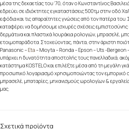
μέσα της δεκαετίας του ’70, όταν ο Κωνσταντίνος Βασιλει
εδρεύει σε ιδιόκτητες εγκαταστάσεις 500τμ στην οδό Χαλκ
εφόδια και τις απαραίτητες γνώσεις από τον πατέρα του.
καταφέρει να δομήσουμε ισχυρές σχέσεις εμπιστοσύνης κα
δερμάτινα και πλαστικά λουράκια ρολογιών, μπρασελέ, μπα
ετοιμοπαράδοτα. Στοχεύοντας, πάντα, στην άριστη ποιότη
Panasonic –
Eta
– Mioyta – Ronda – Epson – Uts -Bergeon
υπάρχει η δυνατότητα αποστολής τους πανελλαδικά, ακόμα
κατάστημα KOSTELO και επιλέξτε μέσα από τη μεγάλη γκάμα
προσωπικό λογαριασμό χρησιμοποιώντας τον εμπορικό σα
μπρασελέ, μπαταρίες, μηχανισμούς ωρολογίων & εργαλεία 
μας.
Σχετικά προϊόντα