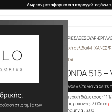
Δωρεάν μεταφορικά για παραγγελίες άνω τ
ΡΑΣΕΛΕ
ΠΛΑΣΤΙΚΑ ΛΟΥΡΑΚΙΑ
ΜΠΑΤΑΡΙΕΣ
ΑΞΕΣΟΥΑΡ-ΕΡΓΑΛΕ
Αρχική σελίδα
ΜΗΧΑΝΕΣ
R
RONDA
RONDA 515 –
Συνδεθείτε για να δείτε τ
νδρικής;
Εξωτερική διάμετρος : 11 1
Πάχος μηχανής : 3.00mm
μ
ρόσβαση στις τιμές των
Ημερομηνία : 3:00