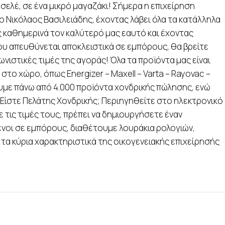
σελέ, σε ένα μικρό μαγαζάκι! Σήμερα η επιχείρηση
ο Νικόλαος Βασιλειάδης, έχοντας λάβει όλα τα κατάλληλα
ς καθημερινά τον καλύτερό μας εαυτό και έχοντας
ου απευθύνεται αποκλειστικά σε εμπόρους, θα βρείτε
νιστικές τιμές της αγοράς! Όλα τα προϊόντα μας είναι
ο χώρο, όπως Energizer – Maxell – Varta – Rayovac –
τουμε πάνω από 4.000 προϊόντα χονδρικής πώλησης, ενώ
. Είστε Πελάτης Χονδρικής; Περιηγηθείτε στο ηλεκτρονικό
 τις τιμές τους, πρέπει να δημιουργήσετε έναν
νοι σε εμπόρους, διαθέτουμε λουράκια ρολογιών,
 τα κύρια χαρακτηριστικά της οικογενειακής επιχείρησής