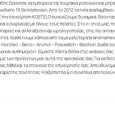
άδης ξεκίνησε να εμπορεύεται λουράκια ρολογιών και μπρα
ιδικής 19 Θεσσαλονίκη, Από το 2012 τα ηνία αναλαμβάνει 
 Στην επιχείρηση KOSTELO συνεχίζουμε δυναμικά, δίνοντα
ι ειλικρίνειας με όλους τους πελάτες. Στο
e-shop
μας, π
ταρίες και άλλα αξεσουάρ ωρολογοποιίας, στις πιο ανταγω
τα, διαθέτουμε κάποια από τα μεγαλύτερα brand names στ
 – Horotec – Beco – Anchor – Polywatch – Bischon. Διαθέ
 και αυθημερόν! . Είμαστε πάντα δίπλα στις ανάγκες σας
 των προϊόντων μας αυτά της αρεσκείας σας. Για να δείτε
ς ΑΦΜ και τα στοιχεία της επιχείρησής σας. Απευθυνόμε
αρίστης ποιότητας. Η αξιοπιστία & η συνέπεια αποτελούν