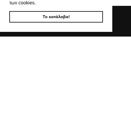
των cookies.
Το κατάλαβα!
Απευθυνόμενοι σε εμπόρους, διαθέτουμε λουράκια
ρολογιών, μπρασελέ, μπαταρίες, μηχανισμούς ωρολογίων
& εργαλεία αρίστης ποιότητας. Η αξιοπιστία & η συνέπεια
αποτελούν τα κύρια χαρακτηριστικά της οικογενειακής
επιχείρησής μας.
ΧΡΗΣΙΜΕΣ ΠΛΗΡΟΦΟΡΙΕΣ
ΕΠΙΚΟΙΝΩΝΙΑ
ΟΡΟΙ ΧΡΗΣΗΣ
ΤΡΟΠΟΙ ΠΛΗΡΩΜΗΣ ΑΠΟΣΤΟΛΗΣ
ΠΟΛΙΤΙΚΗ ΑΠΟΡΡΗΤΟΥ