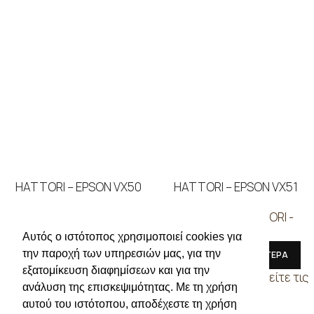
HATTORI – EPSON VX50
HATTORI – EPSON VX51
ΜΗΧΑΝΕΣ
,
HATTORI -
ΜΗΧΑΝΕΣ
,
HATTORI -
EPSON
EPSON
Αυτός ο ιστότοπος χρησιμοποιεί cookies για
την παροχή των υπηρεσιών μας, για την
ΔΙΑΒΑΣΤΕ ΠΕΡΙΣΣΟΤΕΡΑ
ΔΙΑΒΑΣΤΕ ΠΕΡΙΣΣΟΤΕΡΑ
εξατομίκευση διαφημίσεων και για την
Συνδεθείτε για να δείτε τις
Συνδεθείτε για να δείτε τις
ανάλυση της επισκεψιμότητας. Με τη χρήση
τιμές
τιμές
αυτού του ιστότοπου, αποδέχεστε τη χρήση