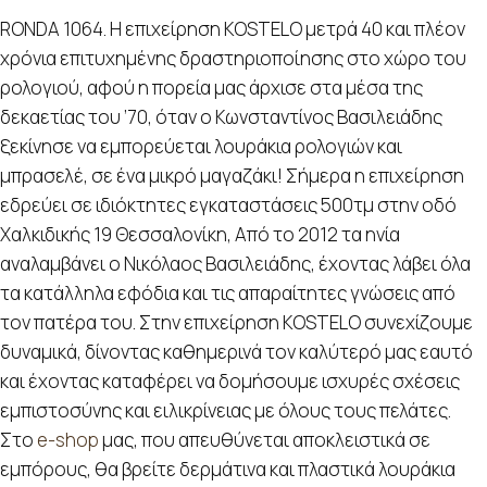
RONDA 1064. Η επιχείρηση KOSTELO μετρά 40 και πλέον
χρόνια επιτυχημένης δραστηριοποίησης στο χώρο του
ρολογιού, αφού η πορεία μας άρχισε στα μέσα της
δεκαετίας του ’70, όταν ο Κωνσταντίνος Βασιλειάδης
ξεκίνησε να εμπορεύεται λουράκια ρολογιών και
μπρασελέ, σε ένα μικρό μαγαζάκι! Σήμερα η επιχείρηση
εδρεύει σε ιδιόκτητες εγκαταστάσεις 500τμ στην οδό
Χαλκιδικής 19 Θεσσαλονίκη, Από το 2012 τα ηνία
αναλαμβάνει ο Νικόλαος Βασιλειάδης, έχοντας λάβει όλα
τα κατάλληλα εφόδια και τις απαραίτητες γνώσεις από
τον πατέρα του. Στην επιχείρηση KOSTELO συνεχίζουμε
δυναμικά, δίνοντας καθημερινά τον καλύτερό μας εαυτό
και έχοντας καταφέρει να δομήσουμε ισχυρές σχέσεις
εμπιστοσύνης και ειλικρίνειας με όλους τους πελάτες.
Στο
e-shop
μας, που απευθύνεται αποκλειστικά σε
εμπόρους, θα βρείτε δερμάτινα και πλαστικά λουράκια