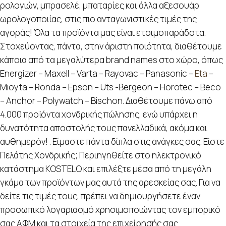
ρολογιών, μπρασελέ, μπαταρίες και άλλα αξεσουάρ
ωρολογοποιίας, στις πιο ανταγωνιστικές τιμές της
αγοράς! Όλα τα προϊόντα μας είναι ετοιμοπαράδοτα.
Στοχεύοντας, πάντα, στην άριστη ποιότητα, διαθέτουμε
κάποια από τα μεγαλύτερα brand names στο χώρο, όπως
Energizer – Maxell – Varta – Rayovac – Panasonic –
Eta
–
Mioyta – Ronda – Epson – Uts -Bergeon – Horotec – Beco
– Anchor – Polywatch – Bischon. Διαθέτουμε πάνω από
4.000 προϊόντα χονδρικής πώλησης, ενώ υπάρχει η
δυνατότητα αποστολής τους πανελλαδικά, ακόμα και
αυθημερόν! . Είμαστε πάντα δίπλα στις ανάγκες σας. Είστε
Πελάτης Χονδρικής; Περιηγηθείτε στο ηλεκτρονικό
κατάστημα KOSTELO και επιλέξτε μέσα από τη μεγάλη
γκάμα των προϊόντων μας αυτά της αρεσκείας σας. Για να
δείτε τις τιμές τους, πρέπει να δημιουργήσετε έναν
προσωπικό λογαριασμό χρησιμοποιώντας τον εμπορικό
σας ΑΦΜ και τα στοιχεία της επιχείρησής σας.