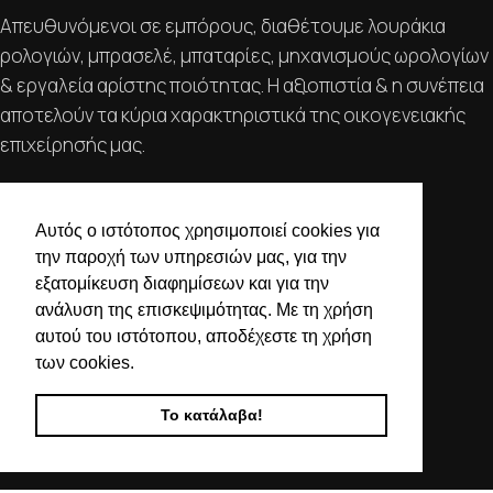
Απευθυνόμενοι σε εμπόρους, διαθέτουμε λουράκια
ρολογιών, μπρασελέ, μπαταρίες, μηχανισμούς ωρολογίων
& εργαλεία αρίστης ποιότητας. Η αξιοπιστία & η συνέπεια
αποτελούν τα κύρια χαρακτηριστικά της οικογενειακής
επιχείρησής μας.
ΧΡΗΣΙΜΕΣ ΠΛΗΡΟΦΟΡΙΕΣ
Αυτός ο ιστότοπος χρησιμοποιεί cookies για
ΕΠΙΚΟΙΝΩΝΙΑ
την παροχή των υπηρεσιών μας, για την
ΟΡΟΙ ΧΡΗΣΗΣ
εξατομίκευση διαφημίσεων και για την
ΤΡΟΠΟΙ ΠΛΗΡΩΜΗΣ ΑΠΟΣΤΟΛΗΣ
ανάλυση της επισκεψιμότητας. Με τη χρήση
ΠΟΛΙΤΙΚΗ ΑΠΟΡΡΗΤΟΥ
αυτού του ιστότοπου, αποδέχεστε τη χρήση
Ο ΛΟΓΑΡΙΑΣΜΟΣ ΜΟΥ
των cookies.
ΣΤΟΙΧΕΙΑ ΕΠΙΚΟΙΝΩΝΙΑΣ
Το κατάλαβα!
Χαλκιδικής 19, 546 43,