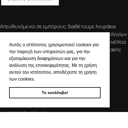
Απευθυνόμενοι σε εμπόρους, διαθέτουμε λουράκια
ρολογιών, μπρασελέ, μπαταρίες, μηχανισμούς ωρολογίων
& εργαλεία αρίστης ποιότητας. Η αξιοπιστία & η συνέπεια
Αυτός ο ιστότοπος χρησιμοποιεί cookies για
αποτελούν τα κύρια χαρακτηριστικά της οικογενειακής
την παροχή των υπηρεσιών μας, για την
επιχείρησής μας.
εξατομίκευση διαφημίσεων και για την
ανάλυση της επισκεψιμότητας. Με τη χρήση
ΧΡΗΣΙΜΕΣ ΠΛΗΡΟΦΟΡΙΕΣ
αυτού του ιστότοπου, αποδέχεστε τη χρήση
των cookies.
ΕΠΙΚΟΙΝΩΝΙΑ
ΟΡΟΙ ΧΡΗΣΗΣ
Το κατάλαβα!
ΤΡΟΠΟΙ ΠΛΗΡΩΜΗΣ ΑΠΟΣΤΟΛΗΣ
ΠΟΛΙΤΙΚΗ ΑΠΟΡΡΗΤΟΥ
Ο ΛΟΓΑΡΙΑΣΜΟΣ ΜΟΥ
ΣΤΟΙΧΕΙΑ ΕΠΙΚΟΙΝΩΝΙΑΣ