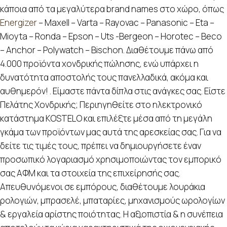
κάποια από τα μεγαλύτερα brand names στο χώρο, όπως
Energizer
– Maxell – Varta – Rayovac – Panasonic – Eta –
Mioyta – Ronda – Epson – Uts -Bergeon – Horotec – Beco
– Anchor – Polywatch – Bischon. Διαθέτουμε πάνω από
4.000 προϊόντα χονδρικής πώλησης, ενώ υπάρχει η
δυνατότητα αποστολής τους πανελλαδικά, ακόμα και
αυθημερόν! . Είμαστε πάντα δίπλα στις ανάγκες σας. Είστε
Πελάτης Χονδρικής; Περιηγηθείτε στο ηλεκτρονικό
κατάστημα KOSTELO και επιλέξτε μέσα από τη μεγάλη
γκάμα των προϊόντων μας αυτά της αρεσκείας σας. Για να
δείτε τις τιμές τους, πρέπει να δημιουργήσετε έναν
προσωπικό λογαριασμό χρησιμοποιώντας τον εμπορικό
σας ΑΦΜ και τα στοιχεία της επιχείρησής σας.
Απευθυνόμενοι σε εμπόρους, διαθέτουμε λουράκια
ρολογιών, μπρασελέ, μπαταρίες, μηχανισμούς ωρολογίων
& εργαλεία αρίστης ποιότητας. Η αξιοπιστία & η συνέπεια