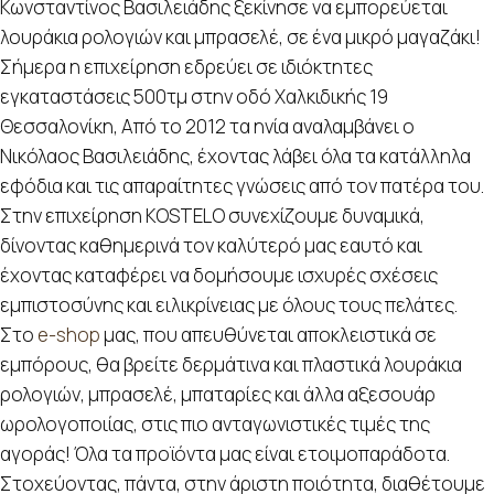
Κωνσταντίνος Βασιλειάδης ξεκίνησε να εμπορεύεται
λουράκια ρολογιών και μπρασελέ, σε ένα μικρό μαγαζάκι!
Σήμερα η επιχείρηση εδρεύει σε ιδιόκτητες
εγκαταστάσεις 500τμ στην οδό Χαλκιδικής 19
Θεσσαλονίκη, Από το 2012 τα ηνία αναλαμβάνει ο
Νικόλαος Βασιλειάδης, έχοντας λάβει όλα τα κατάλληλα
εφόδια και τις απαραίτητες γνώσεις από τον πατέρα του.
Στην επιχείρηση KOSTELO συνεχίζουμε δυναμικά,
δίνοντας καθημερινά τον καλύτερό μας εαυτό και
έχοντας καταφέρει να δομήσουμε ισχυρές σχέσεις
εμπιστοσύνης και ειλικρίνειας με όλους τους πελάτες.
Στο
e-shop
μας, που απευθύνεται αποκλειστικά σε
εμπόρους, θα βρείτε δερμάτινα και πλαστικά λουράκια
ρολογιών, μπρασελέ, μπαταρίες και άλλα αξεσουάρ
ωρολογοποιίας, στις πιο ανταγωνιστικές τιμές της
αγοράς! Όλα τα προϊόντα μας είναι ετοιμοπαράδοτα.
Στοχεύοντας, πάντα, στην άριστη ποιότητα, διαθέτουμε