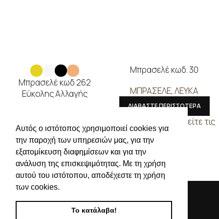
Μπρασελέ κωδ. 30
Μπρασελέ κωδ 262
ΜΠΡΑΣΕΛΕ
,
ΛΕΥΚΑ
Εύκολης Αλλαγής
ΔΙΑΒΑΣΤΕ ΠΕΡΙΣΣΟΤΕΡΑ
ΜΠΡΑΣΕΛΕ
,
ΚΙΤΡΙΝΑ
,
ΛΕΥΚΑ
,
Συνδεθείτε για να δείτε τις
ΜΑΥΡΑ
,
ΡΟΖ ΧΡΥΣΟ
Αυτός ο ιστότοπος χρησιμοποιεί cookies για
τιμές
την παροχή των υπηρεσιών μας, για την
ΔΙΑΒΑΣΤΕ ΠΕΡΙΣΣΟΤΕΡΑ
εξατομίκευση διαφημίσεων και για την
Συνδεθείτε για να δείτε τις
ανάλυση της επισκεψιμότητας. Με τη χρήση
τιμές
αυτού του ιστότοπου, αποδέχεστε τη χρήση
των cookies.
Το κατάλαβα!