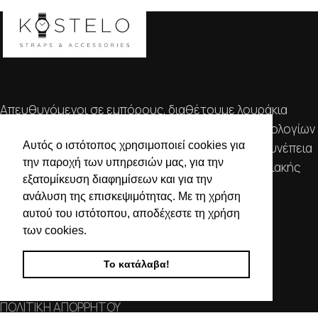
Απευθυνόμενοι σε εμπόρους, διαθέτουμε λουράκια
ρολογιών, μπρασελέ, μπαταρίες, μηχανισμούς ωρολογίων
Αυτός ο ιστότοπος χρησιμοποιεί cookies για
& εργαλεία αρίστης ποιότητας. Η αξιοπιστία & η συνέπεια
την παροχή των υπηρεσιών μας, για την
αποτελούν τα κύρια χαρακτηριστικά της οικογενειακής
εξατομίκευση διαφημίσεων και για την
επιχείρησής μας.
ανάλυση της επισκεψιμότητας. Με τη χρήση
αυτού του ιστότοπου, αποδέχεστε τη χρήση
ΧΡΗΣΙΜΕΣ ΠΛΗΡΟΦΟΡΙΕΣ
των cookies.
ΕΠΙΚΟΙΝΩΝΙΑ
Το κατάλαβα!
ΟΡΟΙ ΧΡΗΣΗΣ
ΤΡΟΠΟΙ ΠΛΗΡΩΜΗΣ ΑΠΟΣΤΟΛΗΣ
ΠΟΛΙΤΙΚΗ ΑΠΟΡΡΗΤΟΥ