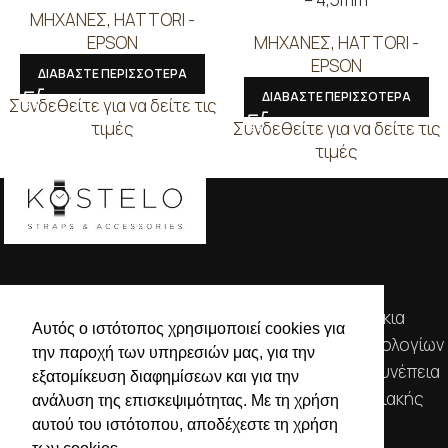
ΜΗΧΑΝΕΣ
,
HATTORI -
EPSON
ΜΗΧΑΝΕΣ
,
HATTORI -
EPSON
ΔΙΑΒΑΣΤΕ ΠΕΡΙΣΣΟΤΕΡΑ
ΔΙΑΒΑΣΤΕ ΠΕΡΙΣΣΟΤΕΡΑ
Συνδεθείτε για να δείτε τις
τιμές
Συνδεθείτε για να δείτε τις
τιμές
Απευθυνόμενοι σε εμπόρους, διαθέτουμε λουράκια
Αυτός ο ιστότοπος χρησιμοποιεί cookies για
ρολογιών, μπρασελέ, μπαταρίες, μηχανισμούς ωρολογίων
την παροχή των υπηρεσιών μας, για την
& εργαλεία αρίστης ποιότητας. Η αξιοπιστία & η συνέπεια
εξατομίκευση διαφημίσεων και για την
αποτελούν τα κύρια χαρακτηριστικά της οικογενειακής
ανάλυση της επισκεψιμότητας. Με τη χρήση
επιχείρησής μας.
αυτού του ιστότοπου, αποδέχεστε τη χρήση