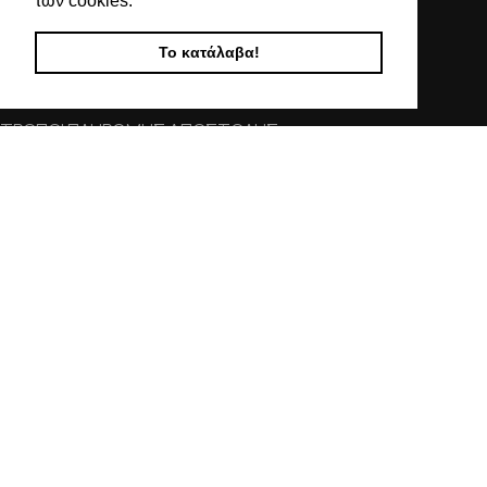
των cookies.
ΧΡΗΣΙΜΕΣ ΠΛΗΡΟΦΟΡΙΕΣ
Το κατάλαβα!
ΕΠΙΚΟΙΝΩΝΙΑ
ΟΡΟΙ ΧΡΗΣΗΣ
ΤΡΟΠΟΙ ΠΛΗΡΩΜΗΣ ΑΠΟΣΤΟΛΗΣ
ΠΟΛΙΤΙΚΗ ΑΠΟΡΡΗΤΟΥ
Ο ΛΟΓΑΡΙΑΣΜΟΣ ΜΟΥ
ΣΤΟΙΧΕΙΑ ΕΠΙΚΟΙΝΩΝΙΑΣ
Χαλκιδικής 19, 546 43,
Θεσσαλονίκη
2310 839 188
2310 850 606
info@kostelo.gr