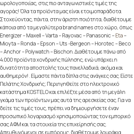
ωρολογοποιίας, στις πιο ανταγωνιστικές τιμές της
αγοράς! Όλα τα προϊόντα μας είναι ετοιμοπαράδοτα.
Στοχεύοντας, πάντα, στην άριστη ποιότητα, διαθέτουμε
κάποια από τα μεγαλύτερα brand names στο χώρο, όπως
Energizer – Maxell – Varta – Rayovac – Panasonic –
Eta
–
Mioyta – Ronda – Epson – Uts -Bergeon – Horotec – Beco
– Anchor – Polywatch – Bischon. Διαθέτουμε πάνω από
4.000 προϊόντα χονδρικής πώλησης, ενώ υπάρχει η
δυνατότητα αποστολής τους πανελλαδικά, ακόμα και
αυθημερόν! . Είμαστε πάντα δίπλα στις ανάγκες σας. Είστε
Πελάτης Χονδρικής; Περιηγηθείτε στο ηλεκτρονικό
κατάστημα KOSTELO και επιλέξτε μέσα από τη μεγάλη
γκάμα των προϊόντων μας αυτά της αρεσκείας σας. Για να
δείτε τις τιμές τους, πρέπει να δημιουργήσετε έναν
προσωπικό λογαριασμό χρησιμοποιώντας τον εμπορικό
σας ΑΦΜ και τα στοιχεία της επιχείρησής σας.
Απευθυνόμενοι σε εμπόρους, διαθέτουμε λουράκια