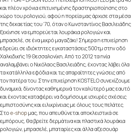
και πλέον χρόνια επιτυχημένης δραστηριοποίησης στο
χώρο του ρολογιού, αφού η πορεία μας άρχισε στα μέσα
της δεκαετίας του ’70, όταν ο Κωνσταντίνος Βασιλειάδης
ξεκίνησε να εμπορεύεται λουράκια ρολογιών και
μπρασελέ, σε ένα μικρό μαγαζάκι! Σήμερα η επιχείρηση
εδρεύει σε ιδιόκτητες εγκαταστάσεις 500τμ στην οδό
Χαλκιδικής 19 Θεσσαλονίκη, Από το 2012 τα ηνία
αναλαμβάνει ο Νικόλαος Βασιλειάδης, έχοντας λάβει όλα
τα κατάλληλα εφόδια και τις απαραίτητες γνώσεις από
τον πατέρα του. Στην επιχείρηση KOSTELO συνεχίζουμε
δυναμικά, δίνοντας καθημερινά τον καλύτερό μας εαυτό
και έχοντας καταφέρει να δομήσουμε ισχυρές σχέσεις
εμπιστοσύνης και ειλικρίνειας με όλους τους πελάτες.
Στο
e-shop
μας, που απευθύνεται αποκλειστικά σε
εμπόρους, θα βρείτε δερμάτινα και πλαστικά λουράκια
ρολογιών, μπρασελέ, μπαταρίες και άλλα αξεσουάρ