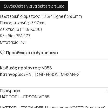
Συνδεθείτε για να δείτε τις τιμές
Εξωτερική διάμετρος: 12 3/4 Ligne ή 29.5mm
Πάχος μηχανής : 3.97mm
Δείκτες : 3 ( 110/65/20)
Κλειδία : 351-177
Μπαταρία :371
Προσθήκη στα Αγαπημένα
Κωδικός προϊόντος:
VD55
Κατηγορίες:
HATTORI - EPSON
,
ΜΗΧΑΝΕΣ
Περιγραφή
HATTORI – EPSON VD55
HATTORI – EPSON VD55. Η επιχείρηση KOSTELO μετρά 40