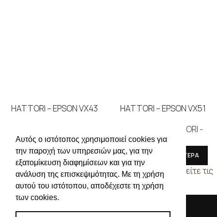
HATTORI – EPSON VX43
HATTORI – EPSON VX51
ΜΗΧΑΝΕΣ
,
HATTORI -
ΜΗΧΑΝΕΣ
,
HATTORI -
EPSON
EPSON
Αυτός ο ιστότοπος χρησιμοποιεί cookies για
την παροχή των υπηρεσιών μας, για την
ΔΙΑΒΑΣΤΕ ΠΕΡΙΣΣΟΤΕΡΑ
ΔΙΑΒΑΣΤΕ ΠΕΡΙΣΣΟΤΕΡΑ
εξατομίκευση διαφημίσεων και για την
Συνδεθείτε για να δείτε τις
Συνδεθείτε για να δείτε τις
ανάλυση της επισκεψιμότητας. Με τη χρήση
τιμές
τιμές
αυτού του ιστότοπου, αποδέχεστε τη χρήση
των cookies.