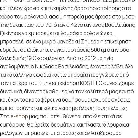
και πλέον χρόνια επιτυχημένης δραστηριοποίησης στο
χώρο του ρολογιού, αφού η πορεία μας άρχισε στα μέσα
της δεκαετίας του ’70, όταν ο Κωνσταντίνος Βασιλειάδης
ξεκίνησε να εμπορεύεται λουράκια ρολογιών και
μπρασελέ, σε ένα μικρό μαγαζάκι! Σήμερα η επιχείρηση
εδρεύει σε ιδιόκτητες εγκαταστάσεις 500τμ στην οδό
Χαλκιδικής 19 Θεσσαλονίκη, Από το 2012 τα ηνία
αναλαμβάνει ο Νικόλαος Βασιλειάδης, έχοντας λάβει όλα
τα κατάλληλα εφόδια και τις απαραίτητες γνώσεις από
τον πατέρα του. Στην επιχείρηση KOSTELO συνεχίζουμε
δυναμικά, δίνοντας καθημερινά τον καλύτερό μας εαυτό
και έχοντας καταφέρει να δομήσουμε ισχυρές σχέσεις
εμπιστοσύνης και ειλικρίνειας με όλους τους πελάτες.
Στο
e-shop
μας, που απευθύνεται αποκλειστικά σε
εμπόρους, θα βρείτε δερμάτινα και πλαστικά λουράκια
ρολογιών, μπρασελέ, μπαταρίες και άλλα αξεσουάρ