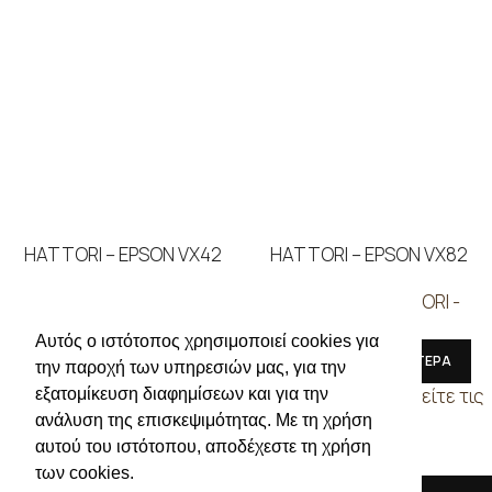
HATTORI – EPSON VX42
HATTORI – EPSON VX82
ΜΗΧΑΝΕΣ
,
HATTORI -
ΜΗΧΑΝΕΣ
,
HATTORI -
EPSON
EPSON
Αυτός ο ιστότοπος χρησιμοποιεί cookies για
ΔΙΑΒΑΣΤΕ ΠΕΡΙΣΣΟΤΕΡΑ
ΔΙΑΒΑΣΤΕ ΠΕΡΙΣΣΟΤΕΡΑ
την παροχή των υπηρεσιών μας, για την
Συνδεθείτε για να δείτε τις
Συνδεθείτε για να δείτε τις
εξατομίκευση διαφημίσεων και για την
τιμές
τιμές
ανάλυση της επισκεψιμότητας. Με τη χρήση
αυτού του ιστότοπου, αποδέχεστε τη χρήση
των cookies.