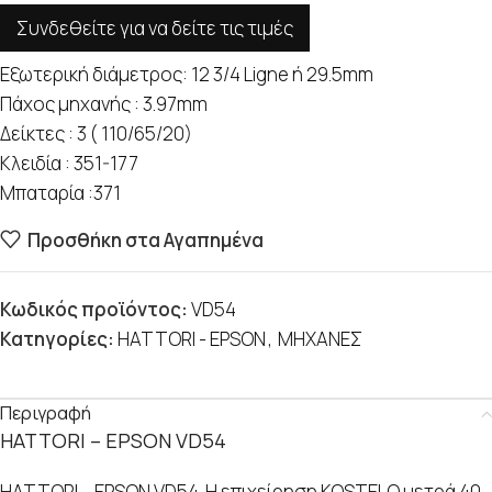
Συνδεθείτε για να δείτε τις τιμές
Εξωτερική διάμετρος: 12 3/4 Ligne ή 29.5mm
Πάχος μηχανής : 3.97mm
Δείκτες : 3 ( 110/65/20)
Κλειδία : 351-177
Μπαταρία :371
Προσθήκη στα Αγαπημένα
Κωδικός προϊόντος:
VD54
Κατηγορίες:
HATTORI - EPSON
,
ΜΗΧΑΝΕΣ
Περιγραφή
HATTORI – EPSON VD54
HATTORI – EPSON VD54. Η επιχείρηση KOSTELO μετρά 40