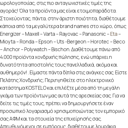
ωρολογοποιίας, στις πιο ανταγωνιστικές τιμές της
αγοράς! Όλα τα προϊόντα μας είναι ετοιμοπαράδοτα.
Στοχεύοντας, πάντα, στην άριστη ποιότητα, διαθέτουμε
κάποια από τα μεγαλύτερα brand names στο χώρο, όπως
Energizer – Maxell – Varta – Rayovac – Panasonic –
Eta
–
Mioyta – Ronda – Epson – Uts -Bergeon – Horotec – Beco
– Anchor – Polywatch – Bischon. Διαθέτουμε πάνω από
4.000 προϊόντα χονδρικής πώλησης, ενώ υπάρχει η
δυνατότητα αποστολής τους πανελλαδικά, ακόμα και
αυθημερόν! . Είμαστε πάντα δίπλα στις ανάγκες σας. Είστε
Πελάτης Χονδρικής; Περιηγηθείτε στο ηλεκτρονικό
κατάστημα KOSTELO και επιλέξτε μέσα από τη μεγάλη
γκάμα των προϊόντων μας αυτά της αρεσκείας σας. Για να
δείτε τις τιμές τους, πρέπει να δημιουργήσετε έναν
προσωπικό λογαριασμό χρησιμοποιώντας τον εμπορικό
σας ΑΦΜ και τα στοιχεία της επιχείρησής σας.
Απευθυνόμενοι σε εμπόρους, διαθέτουμε λουράκια