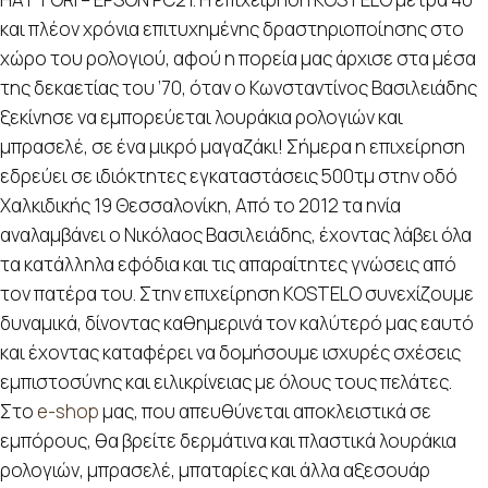
και πλέον χρόνια επιτυχημένης δραστηριοποίησης στο
χώρο του ρολογιού, αφού η πορεία μας άρχισε στα μέσα
της δεκαετίας του ’70, όταν ο Κωνσταντίνος Βασιλειάδης
ξεκίνησε να εμπορεύεται λουράκια ρολογιών και
μπρασελέ, σε ένα μικρό μαγαζάκι! Σήμερα η επιχείρηση
εδρεύει σε ιδιόκτητες εγκαταστάσεις 500τμ στην οδό
Χαλκιδικής 19 Θεσσαλονίκη, Από το 2012 τα ηνία
αναλαμβάνει ο Νικόλαος Βασιλειάδης, έχοντας λάβει όλα
τα κατάλληλα εφόδια και τις απαραίτητες γνώσεις από
τον πατέρα του. Στην επιχείρηση KOSTELO συνεχίζουμε
δυναμικά, δίνοντας καθημερινά τον καλύτερό μας εαυτό
και έχοντας καταφέρει να δομήσουμε ισχυρές σχέσεις
εμπιστοσύνης και ειλικρίνειας με όλους τους πελάτες.
Στο
e-shop
μας, που απευθύνεται αποκλειστικά σε
εμπόρους, θα βρείτε δερμάτινα και πλαστικά λουράκια
ρολογιών, μπρασελέ, μπαταρίες και άλλα αξεσουάρ