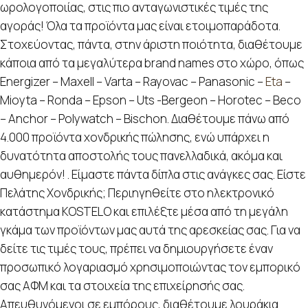
ωρολογοποιίας, στις πιο ανταγωνιστικές τιμές της
αγοράς! Όλα τα προϊόντα μας είναι ετοιμοπαράδοτα.
Στοχεύοντας, πάντα, στην άριστη ποιότητα, διαθέτουμε
κάποια από τα μεγαλύτερα brand names στο χώρο, όπως
Energizer – Maxell – Varta – Rayovac – Panasonic –
Eta
–
Mioyta – Ronda – Epson – Uts -Bergeon – Horotec – Beco
– Anchor – Polywatch – Bischon. Διαθέτουμε πάνω από
4.000 προϊόντα χονδρικής πώλησης, ενώ υπάρχει η
δυνατότητα αποστολής τους πανελλαδικά, ακόμα και
αυθημερόν! . Είμαστε πάντα δίπλα στις ανάγκες σας. Είστε
Πελάτης Χονδρικής; Περιηγηθείτε στο ηλεκτρονικό
κατάστημα KOSTELO και επιλέξτε μέσα από τη μεγάλη
γκάμα των προϊόντων μας αυτά της αρεσκείας σας. Για να
δείτε τις τιμές τους, πρέπει να δημιουργήσετε έναν
προσωπικό λογαριασμό χρησιμοποιώντας τον εμπορικό
σας ΑΦΜ και τα στοιχεία της επιχείρησής σας.
Απευθυνόμενοι σε εμπόρους, διαθέτουμε λουράκια