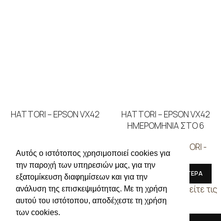
HATTORI – EPSON VX42
HATTORI – EPSON VX42
ΗΜΕΡΟΜΗΝΙΑ ΣΤΟ 6
ΜΗΧΑΝΕΣ
,
HATTORI -
EPSON
ΜΗΧΑΝΕΣ
,
HATTORI -
Αυτός ο ιστότοπος χρησιμοποιεί cookies για
EPSON
ΔΙΑΒΑΣΤΕ ΠΕΡΙΣΣΟΤΕΡΑ
την παροχή των υπηρεσιών μας, για την
ΔΙΑΒΑΣΤΕ ΠΕΡΙΣΣΟΤΕΡΑ
Συνδεθείτε για να δείτε τις
εξατομίκευση διαφημίσεων και για την
τιμές
Συνδεθείτε για να δείτε τις
ανάλυση της επισκεψιμότητας. Με τη χρήση
τιμές
αυτού του ιστότοπου, αποδέχεστε τη χρήση
των cookies.