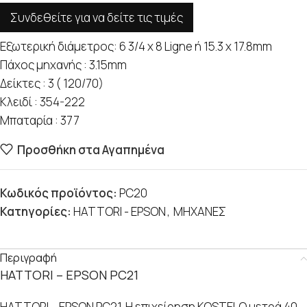
Συνδεθείτε για να δείτε τις τιμές
Εξωτερική διάμετρος: 6 3/4 x 8 Ligne ή 15.3 x 17.8mm
Πάχος μηχανής : 3.15mm
Δείκτες : 3 ( 120/70)
Κλειδί : 354-222
Μπαταρία : 377
Προσθήκη στα Αγαπημένα
Κωδικός προϊόντος:
PC20
Κατηγορίες:
HATTORI - EPSON
,
ΜΗΧΑΝΕΣ
Περιγραφή
HATTORI – EPSON PC21
HATTORI – EPSON PC21. Η επιχείρηση KOSTELO μετρά 40