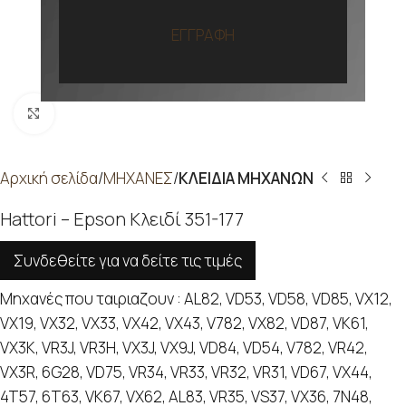
ΕΓΓΡΑΦΗ
Προβολή
Αρχική σελίδα
ΜΗΧΑΝΕΣ
ΚΛΕΙΔΙΑ ΜΗΧΑΝΩΝ
Hattori – Epson Κλειδί 351-177
Συνδεθείτε για να δείτε τις τιμές
Μηχανές που ταιριαζουν : AL82, VD53, VD58, VD85, VX12,
VX19, VX32, VX33, VX42, VX43, V782, VX82, VD87, VK61,
VX3K, VR3J, VR3H, VX3J, VX9J, VD84, VD54, V782, VR42,
VX3R, 6G28, VD75, VR34, VR33, VR32, VR31, VD67, VX44,
4T57, 6T63, VK67, VX62, AL83, VR35, VS37, VX36, 7N48,