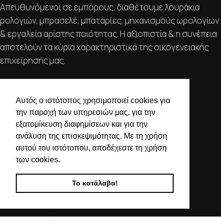
Απευθυνόμενοι σε εμπόρους, διαθέτουμε λουράκια
ρολογιών, μπρασελέ, μπαταρίες, μηχανισμούς ωρολογίων
& εργαλεία αρίστης ποιότητας. Η αξιοπιστία & η συνέπεια
αποτελούν τα κύρια χαρακτηριστικά της οικογενειακής
επιχείρησής μας.
ΧΡΗΣΙΜΕΣ ΠΛΗΡΟΦΟΡΙΕΣ
Αυτός ο ιστότοπος χρησιμοποιεί cookies για
ΕΠΙΚΟΙΝΩΝΙΑ
την παροχή των υπηρεσιών μας, για την
ΟΡΟΙ ΧΡΗΣΗΣ
εξατομίκευση διαφημίσεων και για την
ΤΡΟΠΟΙ ΠΛΗΡΩΜΗΣ ΑΠΟΣΤΟΛΗΣ
ανάλυση της επισκεψιμότητας. Με τη χρήση
ΠΟΛΙΤΙΚΗ ΑΠΟΡΡΗΤΟΥ
αυτού του ιστότοπου, αποδέχεστε τη χρήση
Ο ΛΟΓΑΡΙΑΣΜΟΣ ΜΟΥ
των cookies.
ΣΤΟΙΧΕΙΑ ΕΠΙΚΟΙΝΩΝΙΑΣ
Το κατάλαβα!
Χαλκιδικής 19, 546 43,
Θεσσαλονίκη