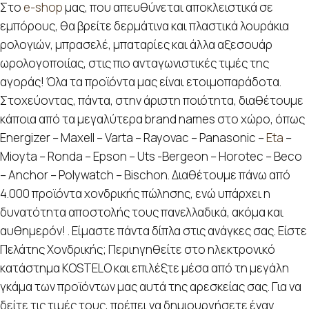
Στο
e-shop
μας, που απευθύνεται αποκλειστικά σε
εμπόρους, θα βρείτε δερμάτινα και πλαστικά λουράκια
ρολογιών, μπρασελέ, μπαταρίες και άλλα αξεσουάρ
ωρολογοποιίας, στις πιο ανταγωνιστικές τιμές της
αγοράς! Όλα τα προϊόντα μας είναι ετοιμοπαράδοτα.
Στοχεύοντας, πάντα, στην άριστη ποιότητα, διαθέτουμε
κάποια από τα μεγαλύτερα brand names στο χώρο, όπως
Energizer – Maxell – Varta – Rayovac – Panasonic –
Eta
–
Mioyta – Ronda – Epson – Uts -Bergeon – Horotec – Beco
– Anchor – Polywatch – Bischon. Διαθέτουμε πάνω από
4.000 προϊόντα χονδρικής πώλησης, ενώ υπάρχει η
δυνατότητα αποστολής τους πανελλαδικά, ακόμα και
αυθημερόν! . Είμαστε πάντα δίπλα στις ανάγκες σας. Είστε
Πελάτης Χονδρικής; Περιηγηθείτε στο ηλεκτρονικό
κατάστημα KOSTELO και επιλέξτε μέσα από τη μεγάλη
γκάμα των προϊόντων μας αυτά της αρεσκείας σας. Για να
δείτε τις τιμές τους, πρέπει να δημιουργήσετε έναν