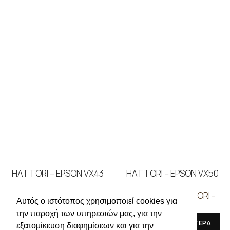
HATTORI – EPSON VX43
HATTORI – EPSON VX50
ΜΗΧΑΝΕΣ
,
HATTORI -
ΜΗΧΑΝΕΣ
,
HATTORI -
Αυτός ο ιστότοπος χρησιμοποιεί cookies για
EPSON
EPSON
την παροχή των υπηρεσιών μας, για την
ΔΙΑΒΑΣΤΕ ΠΕΡΙΣΣΟΤΕΡΑ
ΔΙΑΒΑΣΤΕ ΠΕΡΙΣΣΟΤΕΡΑ
εξατομίκευση διαφημίσεων και για την