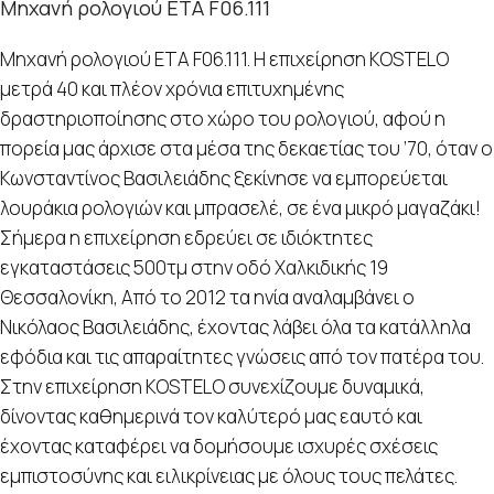
Μηχανή ρολογιού ETA F06.111
Μηχανή ρολογιού ETA F06.111. Η επιχείρηση KOSTELO
μετρά 40 και πλέον χρόνια επιτυχημένης
δραστηριοποίησης στο χώρο του ρολογιού, αφού η
πορεία μας άρχισε στα μέσα της δεκαετίας του ’70, όταν ο
Κωνσταντίνος Βασιλειάδης ξεκίνησε να εμπορεύεται
λουράκια ρολογιών και μπρασελέ, σε ένα μικρό μαγαζάκι!
Σήμερα η επιχείρηση εδρεύει σε ιδιόκτητες
εγκαταστάσεις 500τμ στην οδό Χαλκιδικής 19
Θεσσαλονίκη, Από το 2012 τα ηνία αναλαμβάνει ο
Νικόλαος Βασιλειάδης, έχοντας λάβει όλα τα κατάλληλα
εφόδια και τις απαραίτητες γνώσεις από τον πατέρα του.
Στην επιχείρηση KOSTELO συνεχίζουμε δυναμικά,
δίνοντας καθημερινά τον καλύτερό μας εαυτό και
έχοντας καταφέρει να δομήσουμε ισχυρές σχέσεις
εμπιστοσύνης και ειλικρίνειας με όλους τους πελάτες.