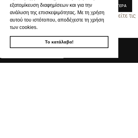
εξατομίκευση διαφημίσεων και για την
ΔΙΑΒΑΣΤΕ ΠΕΡΙΣΣΟΤΕΡΑ
ΔΙΑΒΑΣΤΕ ΠΕΡΙΣΣΟΤΕΡΑ
ανάλυση της επισκεψιμότητας. Με τη χρήση
Συνδεθείτε για να δείτε τις
Συνδεθείτε για να δείτε τις
αυτού του ιστότοπου, αποδέχεστε τη χρήση
τιμές
τιμές
των cookies.
Το κατάλαβα!
Απευθυνόμενοι σε εμπόρους, διαθέτουμε λουράκια
ρολογιών, μπρασελέ, μπαταρίες, μηχανισμούς ωρολογίων
& εργαλεία αρίστης ποιότητας. Η αξιοπιστία & η συνέπεια
αποτελούν τα κύρια χαρακτηριστικά της οικογενειακής
επιχείρησής μας.
ΧΡΗΣΙΜΕΣ ΠΛΗΡΟΦΟΡΙΕΣ