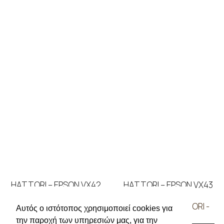
HATTORI – EPSON VX42
HATTORI – EPSON VX43
ΜΗΧΑΝΕΣ
,
HATTORI -
ΜΗΧΑΝΕΣ
,
HATTORI -
Αυτός ο ιστότοπος χρησιμοποιεί cookies για
EPSON
EPSON
την παροχή των υπηρεσιών μας, για την