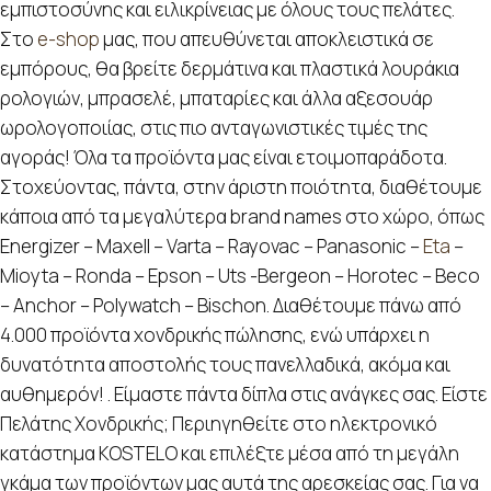
εμπιστοσύνης και ειλικρίνειας με όλους τους πελάτες.
Στο
e-shop
μας, που απευθύνεται αποκλειστικά σε
εμπόρους, θα βρείτε δερμάτινα και πλαστικά λουράκια
ρολογιών, μπρασελέ, μπαταρίες και άλλα αξεσουάρ
ωρολογοποιίας, στις πιο ανταγωνιστικές τιμές της
αγοράς! Όλα τα προϊόντα μας είναι ετοιμοπαράδοτα.
Στοχεύοντας, πάντα, στην άριστη ποιότητα, διαθέτουμε
κάποια από τα μεγαλύτερα brand names στο χώρο, όπως
Energizer – Maxell – Varta – Rayovac – Panasonic –
Eta
–
Mioyta – Ronda – Epson – Uts -Bergeon – Horotec – Beco
– Anchor – Polywatch – Bischon. Διαθέτουμε πάνω από
4.000 προϊόντα χονδρικής πώλησης, ενώ υπάρχει η
δυνατότητα αποστολής τους πανελλαδικά, ακόμα και
αυθημερόν! . Είμαστε πάντα δίπλα στις ανάγκες σας. Είστε
Πελάτης Χονδρικής; Περιηγηθείτε στο ηλεκτρονικό
κατάστημα KOSTELO και επιλέξτε μέσα από τη μεγάλη
γκάμα των προϊόντων μας αυτά της αρεσκείας σας. Για να