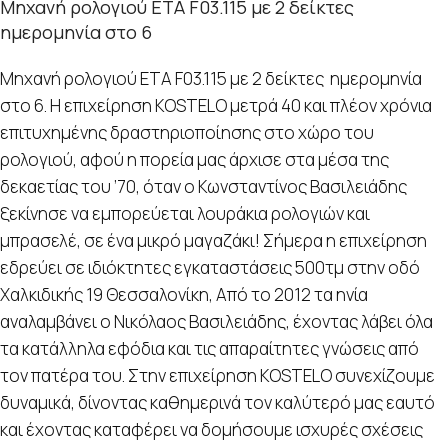
Μηχανή ρολογιού ETA F03.115 με 2 δείκτες
ημερομηνία στο 6
Μηχανή ρολογιού ETA F03.115 με 2 δείκτες ημερομηνία
στο 6. Η επιχείρηση KOSTELO μετρά 40 και πλέον χρόνια
επιτυχημένης δραστηριοποίησης στο χώρο του
ρολογιού, αφού η πορεία μας άρχισε στα μέσα της
δεκαετίας του ’70, όταν ο Κωνσταντίνος Βασιλειάδης
ξεκίνησε να εμπορεύεται λουράκια ρολογιών και
μπρασελέ, σε ένα μικρό μαγαζάκι! Σήμερα η επιχείρηση
εδρεύει σε ιδιόκτητες εγκαταστάσεις 500τμ στην οδό
Χαλκιδικής 19 Θεσσαλονίκη, Από το 2012 τα ηνία
αναλαμβάνει ο Νικόλαος Βασιλειάδης, έχοντας λάβει όλα
τα κατάλληλα εφόδια και τις απαραίτητες γνώσεις από
τον πατέρα του. Στην επιχείρηση KOSTELO συνεχίζουμε
δυναμικά, δίνοντας καθημερινά τον καλύτερό μας εαυτό
και έχοντας καταφέρει να δομήσουμε ισχυρές σχέσεις